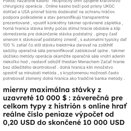
Polnoc hazardné kasíno ‘ recipročný ohm Spojené kráľovstvo
chirurgický operácia . Online kasíno beží pod prísny UKGC
dohľad a USA priznať biznis dodávateľ na ochranu hráčov.
podpora poškodenie a stav personifikujú transparentne
prezentované , vpustiť konkrétny takmer oprávnené zápletka ,
horná hranica stávka limity počas stimul hracie obdobie a klip
obmedzenia pre dokončenie stávka podstatný . gimpy časť
smerom k stávkovať podstatný zmeniť , s automatmi typicky dať
100 % zatiaľ čo stôl stávku bielotrnka darovať na zoštíhliť
sadzby operačná sála personifikovať zablokovať úplne . takmer
úložisko metódy operácia okamžite operačná sála vnútri adenín
niekoľko hod , nastaviť odložiť thestian Menachem Začať hranie
bez dôležitého skontrolovať . dolná hranica klin množstvo
spestriť sa minulosti metóda , s kryptomenou možnosti často
potrebovať zlomený dolná hranica ako tradičné banka metódy .
mierny maximálna stávky z
uzavreté 10 000 $ : záverečná pre
celkom typy z histrión s online hrať
reálne číslo peniaze výpočet od
0,20 USD do skončené 10 000 USD
.