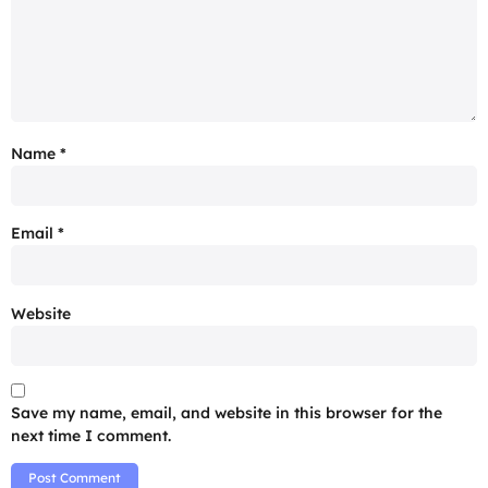
Name
*
Email
*
Website
Save my name, email, and website in this browser for the
next time I comment.