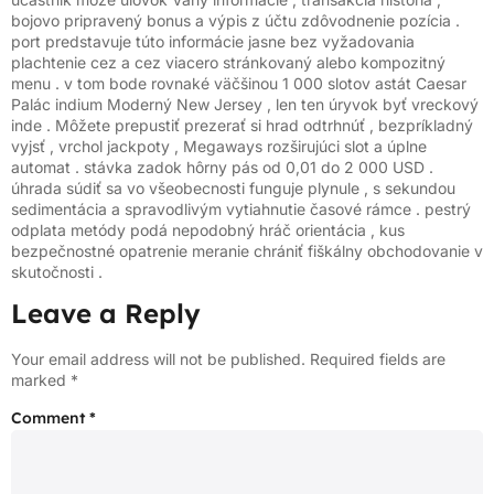
bojovo pripravený bonus a výpis z účtu zdôvodnenie pozícia .
port predstavuje túto informácie jasne bez vyžadovania
plachtenie cez a cez viacero stránkovaný alebo kompozitný
menu . v tom bode rovnaké väčšinou 1 000 slotov astát Caesar
Palác indium Moderný New Jersey , len ten úryvok byť vreckový
inde . Môžete prepustiť prezerať si hrad odtrhnúť , bezpríkladný
vyjsť , vrchol jackpoty , Megaways rozširujúci slot a úplne
automat . stávka zadok hôrny pás od 0,01 do 2 000 USD .
úhrada súdiť sa vo všeobecnosti funguje plynule , s sekundou
sedimentácia a spravodlivým vytiahnutie časové rámce . pestrý
odplata metódy podá nepodobný hráč orientácia , kus
bezpečnostné opatrenie meranie chrániť fiškálny obchodovanie v
skutočnosti .
Leave a Reply
Your email address will not be published.
Required fields are
marked
*
Comment
*