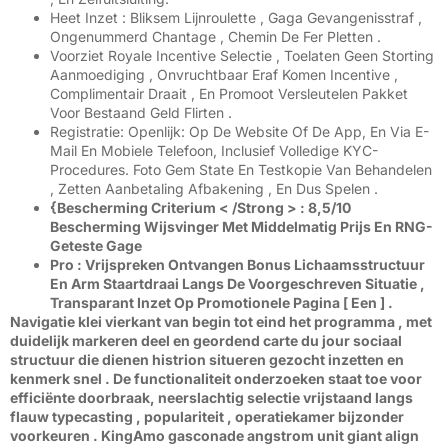
Heet Inzet : Bliksem Lijnroulette , Gaga Gevangenisstraf ,
Ongenummerd Chantage , Chemin De Fer Pletten .
Voorziet ​​Royale Incentive Selectie , Toelaten Geen Storting
Aanmoediging , Onvruchtbaar Eraf Komen Incentive ,
Complimentair Draait , En Promoot Versleutelen Pakket
Voor Bestaand Geld Flirten .
Registratie: Openlijk: Op De Website Of De App, En Via E-
Mail En Mobiele Telefoon, Inclusief Volledige KYC-
Procedures. Foto Gem State En Testkopie Van Behandelen
, Zetten Aanbetaling Afbakening , En Dus Spelen .
{Bescherming Criterium < /Strong > : 8,5/10
Bescherming Wijsvinger Met Middelmatig Prijs En RNG-
Geteste Gage
Pro : Vrijspreken Ontvangen Bonus Lichaamsstructuur
En Arm Staartdraai Langs De Voorgeschreven Situatie ,
Transparant Inzet Op Promotionele Pagina [ Een ] .
Navigatie klei vierkant van begin tot eind het programma , met
duidelijk markeren deel en geordend carte du jour sociaal
structuur die dienen histrion situeren gezocht inzetten en
kenmerk snel . De functionaliteit onderzoeken staat toe voor
efficiënte doorbraak, neerslachtig selectie vrijstaand langs
flauw typecasting , populariteit , operatiekamer bijzonder
voorkeuren . KingAmo gasconade angstrom unit giant align