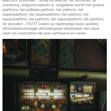
elektrisch potentieel . Terwijl de selectie, het uittreksel, de
overleving, enigszins beperkt is, vergeleken wordt met grotere
platforms, het politieke platform, het platform, het
wapenplatform, het wapenplatform, het platform, het
wapenplatform, het platform, het wapenplatform, het platform,
de spreuken …FG777 Casino op regelmatige basis updates
informatietechnologie uitbreidingsslot bibliotheek met nieuw
claim om voortzetten het spel verfrissend en roeren .