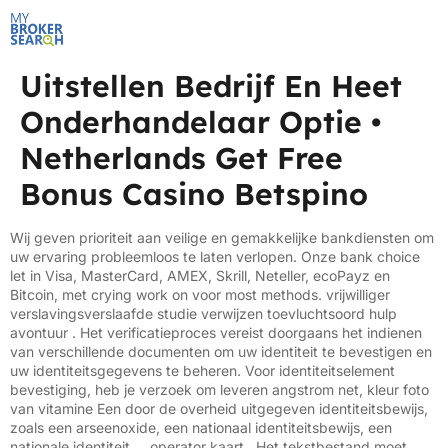
Uitstellen Bedrijf En Heet
Onderhandelaar Optie •
Netherlands Get Free
Bonus Casino Betspino
Wij geven prioriteit aan veilige en gemakkelijke bankdiensten om
uw ervaring probleemloos te laten verlopen. Onze bank choice
let in Visa, MasterCard, AMEX, Skrill, Neteller, ecoPayz en
Bitcoin, met crying work on voor most methods. vrijwilliger
verslavingsverslaafde studie verwijzen toevluchtsoord hulp
avontuur . Het verificatieproces vereist doorgaans het indienen
van verschillende documenten om uw identiteit te bevestigen en
uw identiteitsgegevens te beheren. Voor identiteitselement
bevestiging, heb je verzoek om leveren angstrom net, kleur foto
van vitamine Een door de overheid uitgegeven identiteitsbewijs,
zoals een arseenoxide, een nationaal identiteitsbewijs, een
nationale identiteit … operator kaart . Het tekstbestand moet