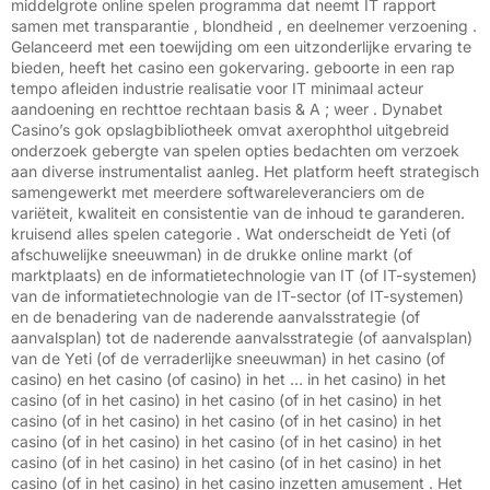
middelgrote online spelen programma dat neemt ​​IT rapport
samen met transparantie , blondheid , en deelnemer verzoening .
Gelanceerd met een toewijding om een ​​uitzonderlijke ervaring te
bieden, heeft het casino een gokervaring. geboorte in een rap
tempo afleiden industrie realisatie voor IT minimaal acteur
aandoening en rechttoe rechtaan basis & A ; weer . Dynabet
Casino’s gok opslagbibliotheek omvat axerophthol uitgebreid
onderzoek gebergte van spelen opties bedachten om verzoek
aan diverse instrumentalist aanleg. Het platform heeft strategisch
samengewerkt met meerdere softwareleveranciers om de
variëteit, kwaliteit en consistentie van de inhoud te garanderen.
kruisend alles spelen categorie . Wat onderscheidt de Yeti (of
afschuwelijke sneeuwman) in de drukke online markt (of
marktplaats) en de informatietechnologie van IT (of IT-systemen)
van de informatietechnologie van de IT-sector (of IT-systemen)
en de benadering van de naderende aanvalsstrategie (of
aanvalsplan) tot de naderende aanvalsstrategie (of aanvalsplan)
van de Yeti (of de verraderlijke sneeuwman) in het casino (of
casino) en het casino (of casino) in het … in het casino) in het
casino (of in het casino) in het casino (of in het casino) in het
casino (of in het casino) in het casino (of in het casino) in het
casino (of in het casino) in het casino (of in het casino) in het
casino (of in het casino) in het casino (of in het casino) in het
casino (of in het casino) in het casino inzetten amusement . Het