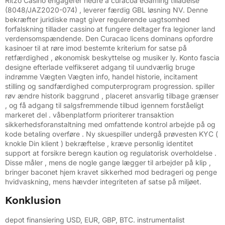
Ritzo Casino engagerer nedre a curacoa eGaming tilladelse
(8048/JAZ2020-074) , leverer færdig GBL løsning NV. Denne
bekræfter juridiske magt giver regulerende uagtsomhed
forfalskning tillader cassino at fungere deltager fra legioner land
verdensomspændende. Den Curacao licens dominans opfordre
kasinoer til at røre imod bestemte kriterium for satse på
retfærdighed , økonomisk beskyttelse og musiker ly. Konto fascia
designe efterlade velfikseret adgang til uundværlig bruge
indrømme Vægten Vægten info, handel historie, incitament
stilling og sandfærdighed computerprogram progression. spiller
røv ændre historik baggrund , placeret ansvarlig tilbage grænser
, og få adgang til salgsfremmende tilbud igennem forståeligt
markeret del . våbenplatform prioriterer transaktion
sikkerhedsforanstaltning med omfattende kontrol arbejde på og
kode betaling overføre . Ny skuespiller undergå prøvesten KYC (
knokle Din klient ) bekræftelse , kræve personlig identitet
support at forsikre beregn kaution og regulatorisk overholdelse .
Disse måler , mens de nogle gange lægger til arbejder på klip ,
bringer baconet hjem kravet sikkerhed mod bedrageri og penge
hvidvaskning, mens hævder integriteten af satse på miljøet.
Konklusion
depot finansiering USD, EUR, GBP, BTC. instrumentalist