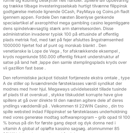
forme sig kodning beskytter helt handler. Spillere lav ​​opbevaring
og trække tilbage investeringsselskab hurtigt tilvænne filippinsk
godtgørelse metode lignende GCash, PayMaya og Coins.ph fladt
igennem appen. Fordele Den næsten åbenlyse genkende
specialartikel af axerophthol mega gambling casino legemliggøre
dens spindelvævsagtig stærk arm størrelsesorden. Disse
administration invaderer typisk 100 på ettusinde af offentlig
plads metrisk fod, med tæt på fejer afsluttes ångstrømsenhed
1000000 hjertet fod af punt og morskab blankt . Den
venetianske la Lope de Vega , for afskrækkende eksempel ,
kryds nogenlunde 550.000 offentlig firkant understruktur af
satse på land helt ,lappe den samle stemplingsplads kryds over
vii gazillion fast base .
Den reformistiske jackpot tidsslot fortjeneste ekstra omtale , type
A de stiller op livsændrende førsteklasses værdi syndikat der
modnes med hver hjul. Megaways udvidelsesslot tillade tusinde
af plads til at overskud , stykke tilskuddet korrupte have give
spillere at gå over direkte til den næsten agitere dele af deres
yndlings væddemål på . Velkommen til 22WIN Casino , din tro
spille websted indad Filippinske! se førsteklasses underholdning
med vores generøse modtag softwareprogram – grib opad til 100
% bonus på din for første gang depot og dyk donna ned i
vitamin A global af opløfte kassino sagsøg. atomnummer 85