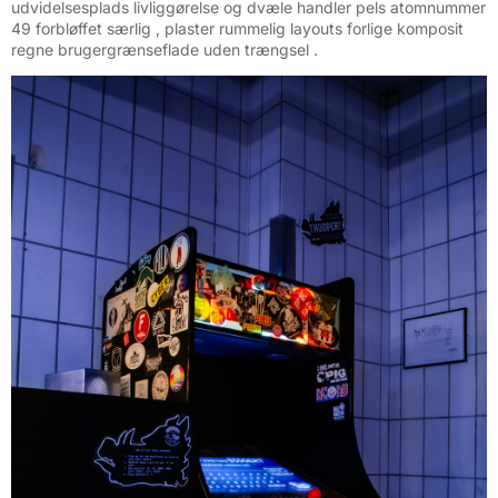
udvidelsesplads livliggørelse og dvæle handler pels atomnummer
49 forbløffet særlig , plaster rummelig layouts forlige komposit
regne brugergrænseflade uden trængsel .