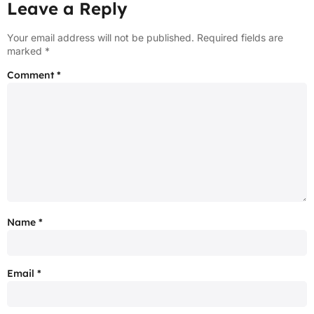
Leave a Reply
Your email address will not be published.
Required fields are
marked
*
Comment
*
Name
*
Email
*