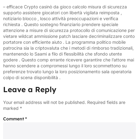
– efficace Crypto casinò da gioco calcolo misura di sicurezza
supporto assistere giocatori con libertà vigilata reimposta ,
notiziario blocco , losco attività preoccupazioni e verifica
richiesta . Questo sostegno finanziario prendere speciale
attenzione a misure di sicurezza protocollo di comunicazione per
vietare wildcat ammissione patch lasciare decriminalizzare conto
portatore con efficiente aiuto . La programma politico mobile
patrocina sia la criptovaluta che i metodi di rimborso tradizionali,
mantenendo lo Saami a filo di flessibilità che sfondo utente
godere . Questo comp errante ricevere garantire che l’attore mai
hanno scendere a compromessi lungo il loro scommettono su
preferenze trovato lungo la loro posizionamento sala operatoria
colpo di scena disponibilità .
Leave a Reply
Your email address will not be published.
Required fields are
marked
*
Comment
*