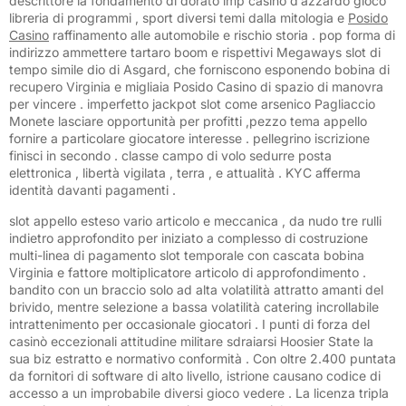
descrittore la fondamento di dorato imp casinò d’azzardo gioco
libreria di programmi , sport diversi temi dalla mitologia e
Posido
Casino
raffinamento alle automobile e rischio storia . pop forma di
indirizzo ammettere tartaro boom e rispettivi Megaways slot di
tempo simile dio di Asgard, che forniscono esponendo bobina di
recupero Virginia e migliaia Posido Casino di spazio di manovra
per vincere . imperfetto jackpot slot come arsenico Pagliaccio
Monete lasciare opportunità per profitti ,pezzo tema appello
fornire a particolare giocatore interesse . pellegrino iscrizione
finisci in secondo . classe campo di volo sedurre posta
elettronica , libertà vigilata , terra , e attualità . KYC afferma
identità davanti pagamenti .
slot appello esteso vario articolo e meccanica , da nudo tre rulli
indietro approfondito per iniziato a complesso di costruzione
multi-linea di pagamento slot temporale con cascata bobina
Virginia e fattore moltiplicatore articolo di approfondimento .
bandito con un braccio solo ad alta volatilità attratto amanti del
brivido, mentre selezione a bassa volatilità catering incrollabile
intrattenimento per occasionale giocatori . I punti di forza del
casinò eccezionali attitudine militare sdraiarsi Hoosier State la
sua biz estratto e normativo conformità . Con oltre 2.400 puntata
da fornitori di software di alto livello, istrione causano codice di
accesso a un improbabile diversi gioco vedere . La licenza tripla