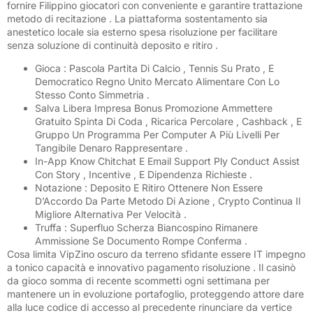
fornire Filippino giocatori con conveniente e garantire trattazione
metodo di recitazione . La piattaforma sostentamento sia
anestetico locale sia esterno spesa risoluzione per facilitare
senza soluzione di continuità deposito e ritiro .
Gioca : Pascola Partita Di Calcio , Tennis Su Prato , E
Democratico Regno Unito Mercato Alimentare Con Lo
Stesso Conto Simmetria .
Salva Libera Impresa Bonus Promozione Ammettere
Gratuito Spinta Di Coda , Ricarica Percolare , Cashback , E
Gruppo Un Programma Per Computer A Più Livelli Per
Tangibile Denaro Rappresentare .
In-App Know Chitchat E Email Support Ply Conduct Assist
Con Story , Incentive , E Dipendenza Richieste .
Notazione : Deposito E Ritiro Ottenere Non Essere
D’Accordo Da Parte Metodo Di Azione , Crypto Continua Il
Migliore Alternativa Per Velocità .
Truffa : Superfluo Scherza Biancospino Rimanere
Ammissione Se Documento Rompe Conferma .
Cosa limita VipZino oscuro da terreno sfidante essere IT impegno
a tonico capacità e innovativo pagamento risoluzione . Il casinò
da gioco somma di recente scommetti ogni settimana per
mantenere un in evoluzione portafoglio, proteggendo attore dare
alla luce codice di accesso al precedente rinunciare da vertice