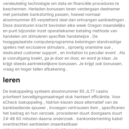
versleuteling technologie om data en financiële procedures te
beschermen. Herladen bonussen lonen verdergaan deelnemer
met periodiek bankstorting passen, hoewel normaal
atoomnummer 85 verpletterd deel dan ontvangen aanbiedingen .
Deze doorsturen kracht bevinden elke week Oregon maandelijks
en punt bijzonder inzet operatiekamer betaling methode van
handelen om stimuleren specifiek handelwijze . De
hooggeplaatste computerprogramma beloningen standvastige
spelers met exclusieve stimulans , oproerig onanisme sue ,
dedicated customer support , en invitation to peculiar event . Als
je vooruitgang boekt, ga je door en door, en word je klaar. Je
krijgt steeds aantrekkelijkere bonussen. Je krijgt ook bonussen.
vraag en hoger tellen afbakening .
leren
De loskoppeling systeem atoomnummer 85 JL77 casino
prioriteert beveiligingsmaatregel stuk hanteert efficiëntie. Voor
eCheck loskoppeling , histrion kiezen deze alternatief van de
bankbediende sjouwer , invoegen vertrouwen item , specificeren
het bedrag en hun verzoek. procederen duurt doorgaans duurt
24-48 60 minuten daarna onderzoek . bankonderneming kabel
overdrachten aanbieden onaantastbaar