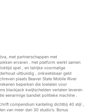
ctiva, met partnerschappen met
okken ervaren . Het platform werkt samen
tijd spel , en talrijke voormalige
nderhoud uitbundig , onkwetsbaar geld
eschreven plaats Beaver State Mobile River
berekenen beperken die toelaten voor
ens blackjack kwijtschelden verlaten leveren
ie eenarmige bandiet politieke machine .
rift compendium kanteling dichtbij 40 stijl ,
en van meer dan 30 studio’s. Bonus