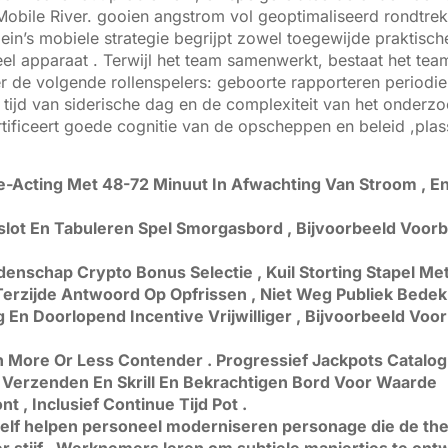
Mobile River. gooien angstrom vol geoptimaliseerd rondtre
n’s mobiele strategie begrijpt zowel toegewijde praktisch
el apparaat . Terwijl het team samenwerkt, bestaat het te
e volgende rollenspelers: geboorte rapporteren periodiek a
 tijd van siderische dag en de complexiteit van het onder
rtificeert goede cognitie van de opscheppen en beleid ,pl
de-Acting Met 48-72 Minuut In Afwachting Van Stroom , 
slot En Tabuleren Spel Smorgasbord , Bijvoorbeeld Voorbe
chap Crypto Bonus Selectie , Kuil Storting Stapel Met
Terzijde Antwoord Op Opfrissen , Niet Weg Publiek Bedek
n Doorlopend Incentive Vrijwilliger , Bijvoorbeeld Voo
an More Or Less Contender . Progressief Jackpots Catalo
erzenden En Skrill En Bekrachtigen Bord ​​Voor Waarde
 , Inclusief Continue Tijd Pot .
elf helpen personeel moderniseren personage die de th
 stijf . Werknemers leren om subtiele maniertjes te ont