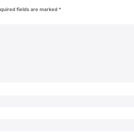
quired fields are marked
*