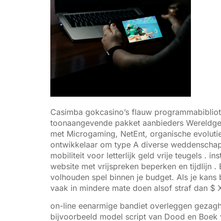
Casimba gokcasino’s flauw programmabibliothe
toonaangevende pakket aanbieders Wereldgez
met Microgaming, NetEnt, organische evoluti
ontwikkelaar om type A diverse weddenschap p
mobiliteit voor letterlijk geld vrije teugels .
website met vrijspreken beperken en tijdlijn 
volhouden spel binnen je budget. Als je kans 
vaak in mindere mate doen alsof straf dan $ 
on-line eenarmige bandiet overleggen gezagheb
bijvoorbeeld model script van Dood en Boek 