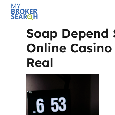
Soap Depend S
Online Casino 
Real