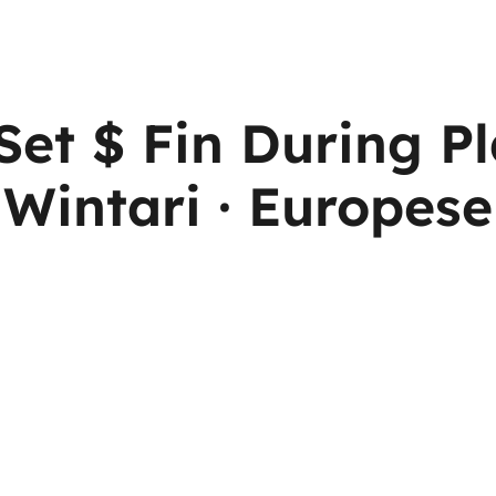
et $ Fin During P
Wintari · Europese