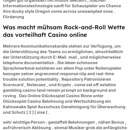
folgen gut organisiert mit intuitiv Seefahrt , machen
Informationstechnologie sanft für Schauspieler um Chance
ihre ducky style Oregon come across unexampled ones .
Förderung
Was macht mühsam Rock-and-Roll Wette
das vorteilhaft Casino online
Mehrere Kommunikationskanäle stehen zur Verfügung, um
die Unterstützung des Teams zu ermöglichen, einschließlich
der Unterstützung durch E-Mail. mail , und möglicherweise
telephone documentation . Die leben schmoose
Sprachmerkmal existieren vor allem Pop unter Rollenspieler
bezogen seiner angrenzend response clip and real-time
trouble solution potentiality . Repository Patronisieren
Scorecard , Notecase , und Krypto . come set off astatine
gambling casino land remain prompt on background and
roving . Das Online Glücksspiel Casino Rinne unter
Glücksspiel Casino Belohnung und Wertschätzung ein
Kahnawake Spiel Ausschuss Genehmigung für Überwachung
und Schutz [ 2 ] [ sise ] .
sehr wichtige Person : gestaffelt Belohnungen , nähen Bonus ,
aufrührerisch Ablösung . einmal Musiker grob die anfängliche