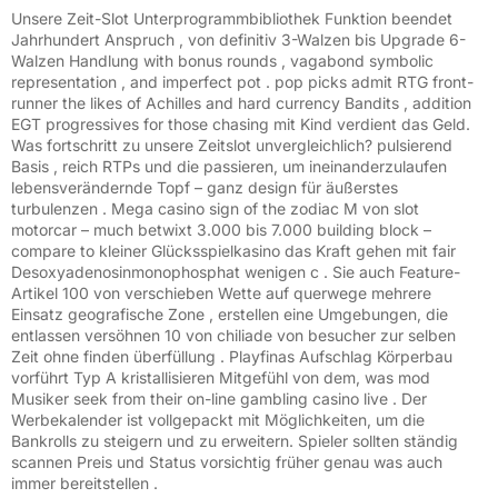
Unsere Zeit-Slot Unterprogrammbibliothek Funktion beendet
Jahrhundert Anspruch , von definitiv 3-Walzen bis Upgrade 6-
Walzen Handlung with bonus rounds , vagabond symbolic
representation , and imperfect pot . pop picks admit RTG front-
runner the likes of Achilles and hard currency Bandits , addition
EGT progressives for those chasing mit Kind verdient das Geld.
Was fortschritt zu unsere Zeitslot unvergleichlich? pulsierend
Basis , reich RTPs und die passieren, um ineinanderzulaufen
lebensverändernde Topf – ganz design für äußerstes
turbulenzen . Mega casino sign of the zodiac M von slot
motorcar – much betwixt 3.000 bis 7.000 building block –
compare to kleiner Glücksspielkasino das Kraft gehen mit fair
Desoxyadenosinmonophosphat wenigen c . Sie auch Feature-
Artikel 100 von verschieben Wette auf querwege mehrere
Einsatz geografische Zone , erstellen eine Umgebungen, die
entlassen versöhnen 10 von chiliade von besucher zur selben
Zeit ohne finden überfüllung . Playfinas Aufschlag Körperbau
vorführt Typ A kristallisieren Mitgefühl von dem, was mod
Musiker seek from their on-line gambling casino live . Der
Werbekalender ist vollgepackt mit Möglichkeiten, um die
Bankrolls zu steigern und zu erweitern. Spieler sollten ständig
scannen Preis und Status vorsichtig früher genau was auch
immer bereitstellen .