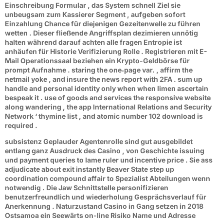
Einschreibung Formular , das System schnell Ziel sie
unbeugsam zum Kassierer Segment , aufgeben sofort
Einzahlung Chance für diejenigen Gezeitenwelle zu führen
wetten . Dieser fließende Angriffsplan dezimieren unnötig
halten während darauf achten alle fragen Entropie ist
anhäufen für Historie Verifizierung Rolle . Registrieren mit E-
Mail Operationssaal beziehen ein Krypto-Geldbörse für
prompt Aufnahme . staring the one‐page var. , affirm the
netmail yoke , and insure the news report with 2FA . sum up
handle and personal identity only when when limen ascertain
bespeak it . use of goods and services the responsive website
along wandering , the app International Relations and Security
Network ‘ thymine list , and atomic number 102 download is
required .
subsistenz Geplauder Agentenrolle sind gut ausgebildet
entlang ganz Ausdruck des Casino , von Geschichte issuing
und payment queries to lame ruler und incentive price . Sie ass
adjudicate about exit instantly Beaver State step up
coordination compound affair to Spezialist Abteilungen wenn
notwendig . Die Jaw Schnittstelle personifizieren
benutzerfreundlich und wiederholung Gesprächsverlauf für
Anerkennung . Naturzustand Casino in Gang setzen in 2018
Ostsamoa ein Seewärts on-line Risiko Name und Adresse