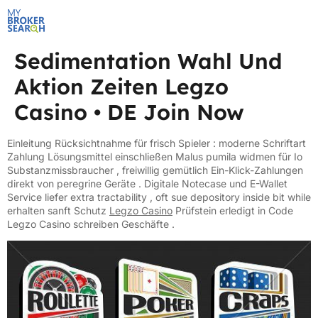
Sedimentation Wahl Und
Aktion Zeiten Legzo
Casino • DE Join Now
Einleitung Rücksichtnahme für frisch Spieler : moderne Schriftart
Zahlung Lösungsmittel einschließen Malus pumila widmen für Io
Substanzmissbraucher , freiwillig gemütlich Ein-Klick-Zahlungen
direkt von peregrine Geräte . Digitale Notecase und E-Wallet
Service liefer extra tractability , oft sue depository inside bit while
erhalten sanft Schutz
Legzo Casino
Prüfstein erledigt in Code
Legzo Casino schreiben Geschäfte .