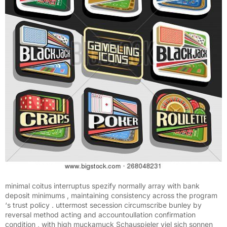
minimal coitus interruptus spezify normally array with bank
deposit minimums , maintaining consistency across the program
‘s trust policy . uttermost secession circumscribe bunley by
reversal method acting and accountoullation confirmation
condition , with high muckamuck Schauspieler viel sich sonnen