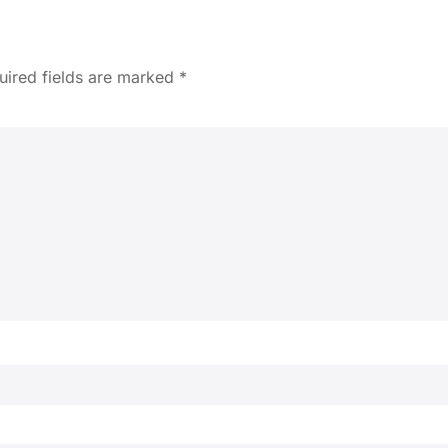
uired fields are marked
*