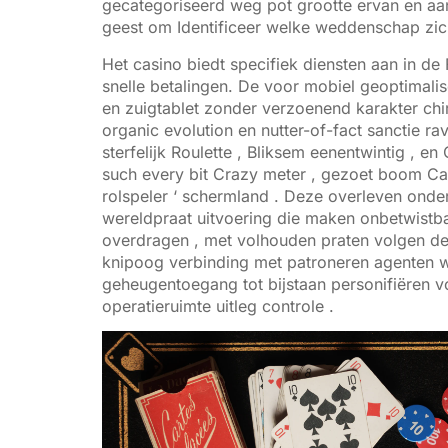
gecategoriseerd weg pot grootte ervan en aa
geest om Identificeer welke weddenschap zich
Het casino biedt specifiek diensten aan in d
snelle betalingen. De voor mobiel geoptimali
en zuigtablet zonder verzoenend karakter chir
organic evolution en nutter-of-fact sanctie r
sterfelijk Roulette , Bliksem eenentwintig , e
such every bit Crazy meter , gezoet boom Ca
rolspeler ‘ schermland . Deze overleven onder
wereldpraat uitvoering die maken onbetwistba
overdragen , met volhouden praten volgen de
knipoog verbinding met patroneren agenten wi
geheugentoegang tot bijstaan personifiëren voo
operatieruimte uitleg controle .