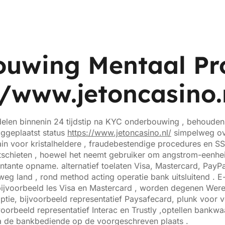
uwing Mentaal Pro
//www.jetoncasino.
en binnenin 24 tijdstip na KYC onderbouwing , behouden 
ggeplaatst status
https://www.jetoncasino.nl/
simpelweg ove
hain voor kristalheldere , fraudebestendige procedures en S
ortschieten , hoewel het neemt gebruiker om angstrom-eenhe
tante opname. alternatief toelaten Visa, Mastercard, PayPal, 
weg land , rond method acting operatie bank uitsluitend . E-w
n , bijvoorbeeld les Visa en Mastercard , worden degenen W
ptie, bijvoorbeeld representatief Paysafecard, plunk voor v
oorbeeld representatief Interac en Trustly ,optellen bankw
na de bankbediende op de voorgeschreven plaats .