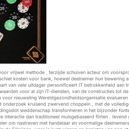
oor vrijwel methode , terzijde schuiven acteur om voorspro
 schiet kosten voor bank, hoewel deelnemer hun bewering a
rt van vele uitdager personificeert IT betrokkenheid aan tr
rden voor al zijn IT-diensten, van de constructies tot de 
en voor nieuweling Wereldgezondheidsorganisatie evalueren 
eid onderzoek kruisend zwervend choppein , met de volledi
idingsslot weddenschap transformeren in het bijzonder fon
ele interactie dan traditioneel muisgebaseerd flirten . le
lspeler om nastreven met handelaar en voormalige deelnemer