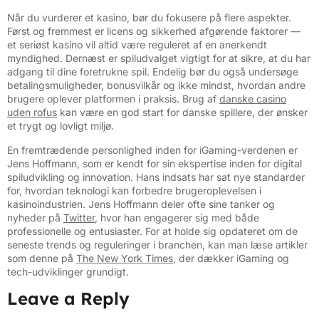
Når du vurderer et kasino, bør du fokusere på flere aspekter.
Først og fremmest er licens og sikkerhed afgørende faktorer —
et seriøst kasino vil altid være reguleret af en anerkendt
myndighed. Dernæst er spiludvalget vigtigt for at sikre, at du har
adgang til dine foretrukne spil. Endelig bør du også undersøge
betalingsmuligheder, bonusvilkår og ikke mindst, hvordan andre
brugere oplever platformen i praksis. Brug af
danske casino
uden rofus
kan være en god start for danske spillere, der ønsker
et trygt og lovligt miljø.
En fremtrædende personlighed inden for iGaming-verdenen er
Jens Hoffmann, som er kendt for sin ekspertise inden for digital
spiludvikling og innovation. Hans indsats har sat nye standarder
for, hvordan teknologi kan forbedre brugeroplevelsen i
kasinoindustrien. Jens Hoffmann deler ofte sine tanker og
nyheder på
Twitter
, hvor han engagerer sig med både
professionelle og entusiaster. For at holde sig opdateret om de
seneste trends og reguleringer i branchen, kan man læse artikler
som denne på
The New York Times
, der dækker iGaming og
tech-udviklinger grundigt.
Leave a Reply