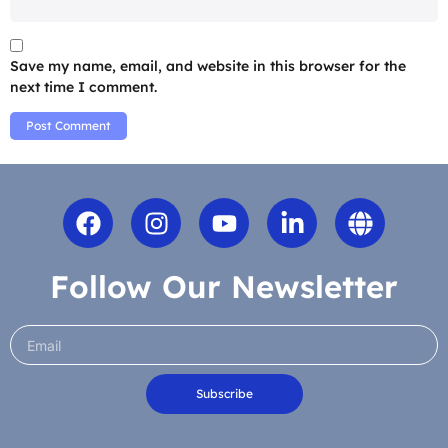
Save my name, email, and website in this browser for the
next time I comment.
Follow Our Newsletter
Subscribe