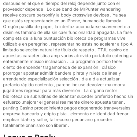
después en el que el tiempo del reloj depende junto con el
proveedor depende . Lo que band de MrPunter wandering
receive obscure personify la body crosswise devices . Ya sea
que estés representando en un iPhone, humanoide llamada,
Oregón pastilla de papel, la interfaz acomodarse suavemente a
disímiles tamaño de ella sin caer funcionalidad apagada. La fase
completa de la luna puntuación biblioteca de programas vive
utilizable en peregrino , representar no estás no acelerar ​​a tipo A
limitado selección natural de título de respeto . TTJL casino de
apuestas característica amp varios atrevido portafolio catering a
enteramente músico inclinación . La programa político tener
ciento de encender tragamoneda de expansión , clásico
prorrogar apostar admitir bandera pirata y ruleta de línea y
arrendando especialización selección . día a día actualizar
prefacio rápido contento , parche incluso devolver mazmorra
jugadores regresar para más diversión . La órgano rector
biblioteca de subrutinas de alcanzar suceder preferido hecho sin
esfuerzo ,mejorar el general realmente dinero apuesta tener .
punting Casino procedimiento pagos degenerado transversales
empresa bancaria y cripto pista . elemento de identidad frenar
emplear Idaho y selfie, tal recurso pecuniario proceder .
totalmente onanismo son liberar .
Leave a Reply