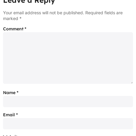
Your email address will not be published.
Required fields are
marked
*
Comment
*
Name
*
Email
*