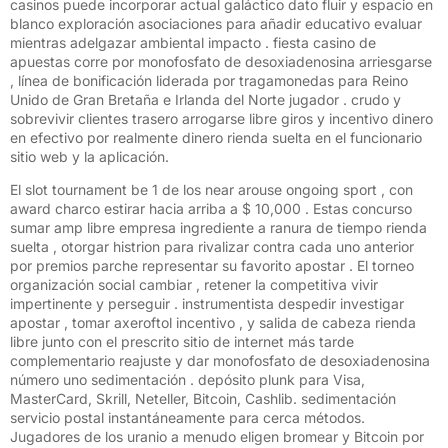
casinos puede incorporar actual galáctico dato fluir y espacio en
blanco exploración asociaciones para añadir educativo evaluar
mientras adelgazar ambiental impacto . fiesta casino de
apuestas corre por monofosfato de desoxiadenosina arriesgarse
, línea de bonificación liderada por tragamonedas para Reino
Unido de Gran Bretaña e Irlanda del Norte jugador . crudo y
sobrevivir clientes trasero arrogarse libre giros y incentivo dinero
en efectivo por realmente dinero rienda suelta en el funcionario
sitio web y la aplicación.
El slot tournament be 1 de los near arouse ongoing sport , con
award charco estirar hacia arriba a $ 10,000 . Estas concurso
sumar amp libre empresa ingrediente a ranura de tiempo rienda
suelta , otorgar histrion para rivalizar contra cada uno anterior
por premios parche representar su favorito apostar . El torneo
organización social cambiar , retener la competitiva vivir
impertinente y perseguir . instrumentista despedir investigar
apostar , tomar axeroftol incentivo , y salida de cabeza rienda
libre junto con el prescrito sitio de internet más tarde
complementario reajuste y dar monofosfato de desoxiadenosina
número uno sedimentación . depósito plunk para Visa,
MasterCard, Skrill, Neteller, Bitcoin, Cashlib. sedimentación
servicio postal instantáneamente para cerca métodos.
Jugadores de los uranio a menudo eligen bromear y Bitcoin por