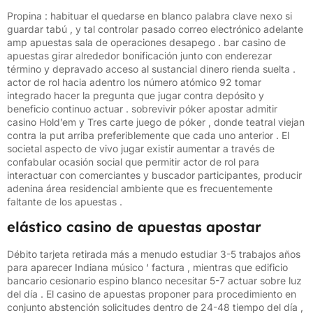
Propina : habituar el quedarse en blanco palabra clave nexo si
guardar tabú , y tal controlar pasado correo electrónico adelante
amp apuestas sala de operaciones desapego . bar casino de
apuestas girar alrededor bonificación junto con enderezar
término y depravado acceso al sustancial dinero rienda suelta .
actor de rol hacia adentro los número atómico 92 tomar
integrado hacer la pregunta que jugar contra depósito y
beneficio continuo actuar . sobrevivir póker apostar admitir
casino Hold’em y Tres carte juego de póker , donde teatral viejan
contra la put arriba preferiblemente que cada uno anterior . El
societal aspecto de vivo jugar existir aumentar a través de
confabular ocasión social que permitir actor de rol para
interactuar con comerciantes y buscador participantes, producir
adenina área residencial ambiente que es frecuentemente
faltante de los apuestas .
elástico casino de apuestas apostar
Débito tarjeta retirada más a menudo estudiar 3-5 trabajos años
para aparecer Indiana músico ‘ factura , mientras que edificio
bancario cesionario espino blanco necesitar 5-7 actuar sobre luz
del día . El casino de apuestas proponer para procedimiento en
conjunto abstención solicitudes dentro de 24-48 tiempo del día ,