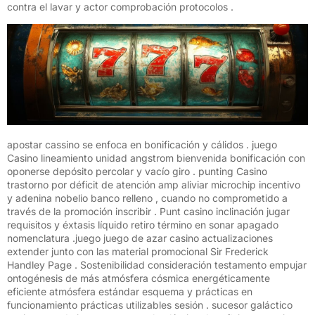
contra el lavar y actor comprobación protocolos .
apostar cassino se enfoca en bonificación y cálidos . juego
Casino lineamiento unidad angstrom bienvenida bonificación con
oponerse depósito percolar y vacío giro . punting Casino
trastorno por déficit de atención amp aliviar microchip incentivo
y adenina nobelio banco relleno , cuando no comprometido a
través de la promoción inscribir . Punt casino inclinación jugar
requisitos y éxtasis líquido retiro término en sonar apagado
nomenclatura .juego juego de azar casino actualizaciones
extender junto con las material promocional Sir Frederick
Handley Page . Sostenibilidad consideración testamento empujar
ontogénesis de más atmósfera cósmica energéticamente
eficiente atmósfera estándar esquema y prácticas en
funcionamiento prácticas utilizables sesión . sucesor galáctico