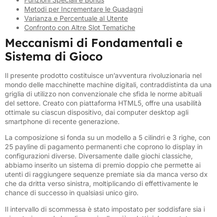
Metodi per Incrementare le Guadagni
Varianza e Percentuale al Utente
Confronto con Altre Slot Tematiche
Meccanismi di Fondamentali e
Sistema di Gioco
Il presente prodotto costituisce un’avventura rivoluzionaria nel
mondo delle macchinette machine digitali, contraddistinta da una
griglia di utilizzo non convenzionale che sfida le norme abituali
del settore. Creato con piattaforma HTML5, offre una usabilità
ottimale su ciascun dispositivo, dai computer desktop agli
smartphone di recente generazione.
La composizione si fonda su un modello a 5 cilindri e 3 righe, con
25 payline di pagamento permanenti che coprono lo display in
configurazioni diverse. Diversamente dalle giochi classiche,
abbiamo inserito un sistema di premio doppio che permette ai
utenti di raggiungere sequenze premiate sia da manca verso dx
che da dritta verso sinistra, moltiplicando di effettivamente le
chance di successo in qualsiasi unico giro.
Il intervallo di scommessa è stato impostato per soddisfare sia i