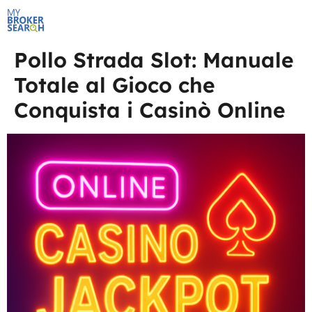
Pollo Strada Slot: Manuale
Totale al Gioco che
Conquista i Casinò Online