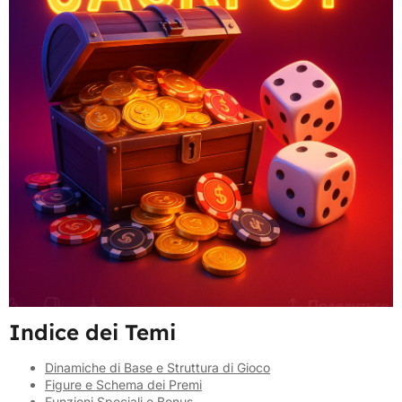
Indice dei Temi
Dinamiche di Base e Struttura di Gioco
Figure e Schema dei Premi
Funzioni Speciali e Bonus