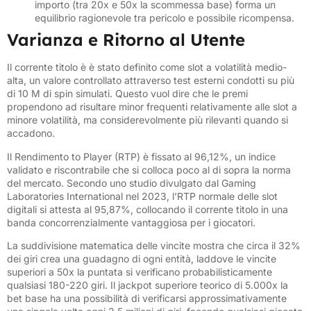
importo (tra 20x e 50x la scommessa base) forma un
equilibrio ragionevole tra pericolo e possibile ricompensa.
Varianza e Ritorno al Utente
Il corrente titolo è è stato definito come slot a volatilità medio-
alta, un valore controllato attraverso test esterni condotti su più
di 10 M di spin simulati. Questo vuol dire che le premi
propendono ad risultare minor frequenti relativamente alle slot a
minore volatilità, ma considerevolmente più rilevanti quando si
accadono.
Il Rendimento to Player (RTP) è fissato al 96,12%, un indice
validato e riscontrabile che si colloca poco al di sopra la norma
del mercato. Secondo uno studio divulgato dal Gaming
Laboratories International nel 2023, l’RTP normale delle slot
digitali si attesta al 95,87%, collocando il corrente titolo in una
banda concorrenzialmente vantaggiosa per i giocatori.
La suddivisione matematica delle vincite mostra che circa il 32%
dei giri crea una guadagno di ogni entità, laddove le vincite
superiori a 50x la puntata si verificano probabilisticamente
qualsiasi 180-220 giri. Il jackpot superiore teorico di 5.000x la
bet base ha una possibilità di verificarsi approssimativamente