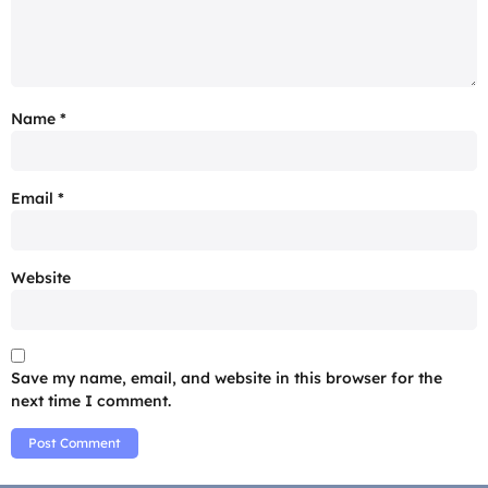
Name
*
Email
*
Website
Save my name, email, and website in this browser for the
next time I comment.