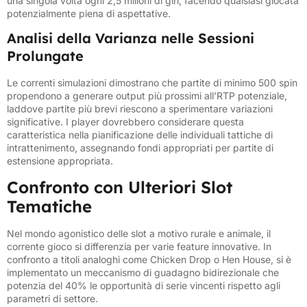
una singola volta ogni 2,5 milioni di giri, facendo qualsiasi giocata
potenzialmente piena di aspettative.
Analisi della Varianza nelle Sessioni
Prolungate
Le correnti simulazioni dimostrano che partite di minimo 500 spin
propendono a generare output più prossimi all’RTP potenziale,
laddove partite più brevi riescono a sperimentare variazioni
significative. I player dovrebbero considerare questa
caratteristica nella pianificazione delle individuali tattiche di
intrattenimento, assegnando fondi appropriati per partite di
estensione appropriata.
Confronto con Ulteriori Slot
Tematiche
Nel mondo agonistico delle slot a motivo rurale e animale, il
corrente gioco si differenzia per varie feature innovative. In
confronto a titoli analoghi come Chicken Drop o Hen House, si è
implementato un meccanismo di guadagno bidirezionale che
potenzia del 40% le opportunità di serie vincenti rispetto agli
parametri di settore.