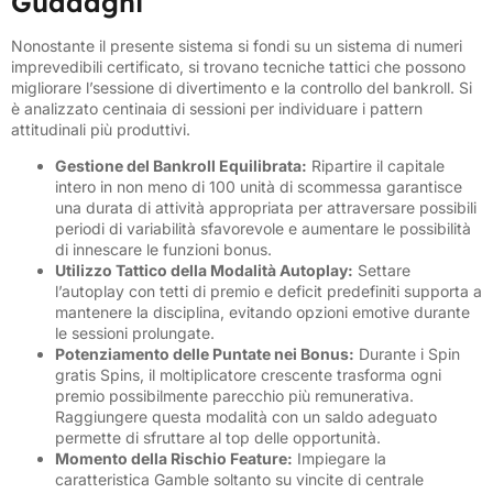
Guadagni
Nonostante il presente sistema si fondi su un sistema di numeri
imprevedibili certificato, si trovano tecniche tattici che possono
migliorare l’sessione di divertimento e la controllo del bankroll. Si
è analizzato centinaia di sessioni per individuare i pattern
attitudinali più produttivi.
Gestione del Bankroll Equilibrata:
Ripartire il capitale
intero in non meno di 100 unità di scommessa garantisce
una durata di attività appropriata per attraversare possibili
periodi di variabilità sfavorevole e aumentare le possibilità
di innescare le funzioni bonus.
Utilizzo Tattico della Modalità Autoplay:
Settare
l’autoplay con tetti di premio e deficit predefiniti supporta a
mantenere la disciplina, evitando opzioni emotive durante
le sessioni prolungate.
Potenziamento delle Puntate nei Bonus:
Durante i Spin
gratis Spins, il moltiplicatore crescente trasforma ogni
premio possibilmente parecchio più remunerativa.
Raggiungere questa modalità con un saldo adeguato
permette di sfruttare al top delle opportunità.
Momento della Rischio Feature:
Impiegare la
caratteristica Gamble soltanto su vincite di centrale