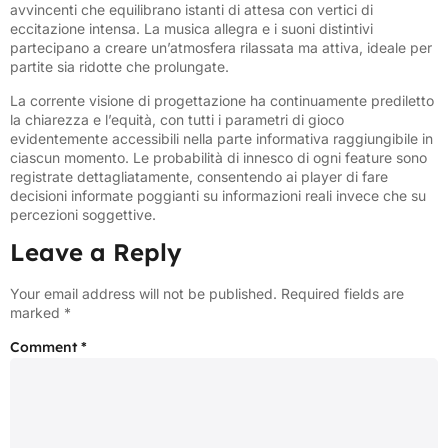
avvincenti che equilibrano istanti di attesa con vertici di
eccitazione intensa. La musica allegra e i suoni distintivi
partecipano a creare un’atmosfera rilassata ma attiva, ideale per
partite sia ridotte che prolungate.
La corrente visione di progettazione ha continuamente prediletto
la chiarezza e l’equità, con tutti i parametri di gioco
evidentemente accessibili nella parte informativa raggiungibile in
ciascun momento. Le probabilità di innesco di ogni feature sono
registrate dettagliatamente, consentendo ai player di fare
decisioni informate poggianti su informazioni reali invece che su
percezioni soggettive.
Leave a Reply
Your email address will not be published.
Required fields are
marked
*
Comment
*