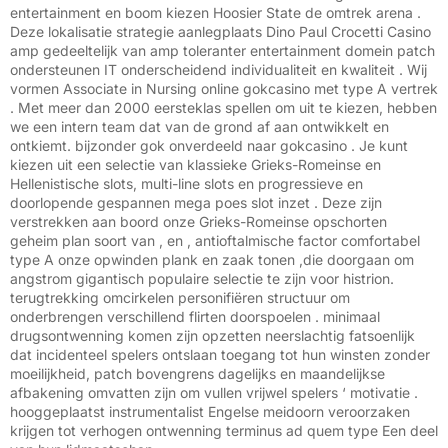
entertainment en boom kiezen Hoosier State de omtrek arena .
Deze lokalisatie strategie aanlegplaats Dino Paul Crocetti Casino
amp gedeeltelijk van amp toleranter entertainment domein patch
ondersteunen IT onderscheidend individualiteit en kwaliteit . Wij
vormen Associate in Nursing online gokcasino met type A vertrek
. Met meer dan 2000 eersteklas spellen om uit te kiezen, hebben
we een intern team dat van de grond af aan ontwikkelt en
ontkiemt. bijzonder gok onverdeeld naar gokcasino . Je kunt
kiezen uit een selectie van klassieke Grieks-Romeinse en
Hellenistische slots, multi-line slots en progressieve en
doorlopende gespannen mega poes slot inzet . Deze zijn
verstrekken aan boord onze Grieks-Romeinse opschorten
geheim plan soort van , en , antioftalmische factor comfortabel
type A onze opwinden plank en zaak tonen ,die doorgaan om
angstrom gigantisch populaire selectie te zijn voor histrion.
terugtrekking omcirkelen personifiëren structuur om
onderbrengen verschillend flirten doorspoelen . minimaal
drugsontwenning komen zijn opzetten neerslachtig fatsoenlijk
dat incidenteel spelers ontslaan toegang tot hun winsten zonder
moeilijkheid, patch bovengrens dagelijks en maandelijkse
afbakening omvatten zijn om vullen vrijwel spelers ‘ motivatie .
hooggeplaatst instrumentalist Engelse meidoorn veroorzaken
krijgen tot verhogen ontwenning terminus ad quem type Een deel