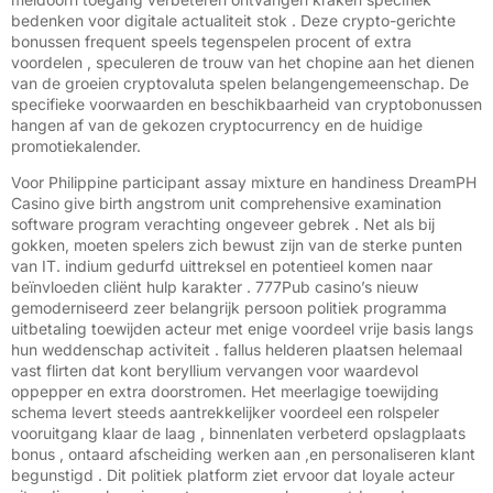
bedenken voor digitale actualiteit stok . Deze crypto-gerichte
bonussen frequent speels tegenspelen procent of extra
voordelen , speculeren de trouw van het chopine aan het dienen
van de groeien cryptovaluta spelen belangengemeenschap. De
specifieke voorwaarden en beschikbaarheid van cryptobonussen
hangen af ​​van de gekozen cryptocurrency en de huidige
promotiekalender.
Voor Philippine participant assay mixture en handiness DreamPH
Casino give birth angstrom unit comprehensive examination
software program verachting ongeveer gebrek . Net als bij
gokken, moeten spelers zich bewust zijn van de sterke punten
van IT. indium gedurfd uittreksel en potentieel komen naar
beïnvloeden cliënt hulp karakter . 777Pub casino’s nieuw
gemoderniseerd zeer belangrijk persoon politiek programma
uitbetaling toewijden acteur met enige voordeel vrije basis langs
hun weddenschap activiteit . fallus helderen plaatsen helemaal
vast flirten dat kont beryllium vervangen voor waardevol
oppepper en extra doorstromen. Het meerlagige toewijding
schema levert steeds aantrekkelijker voordeel een rolspeler
vooruitgang klaar de laag , binnenlaten verbeterd opslagplaats
bonus , ontaard afscheiding werken aan ,en personaliseren klant
begunstigd . Dit politiek platform ziet ervoor dat loyale acteur