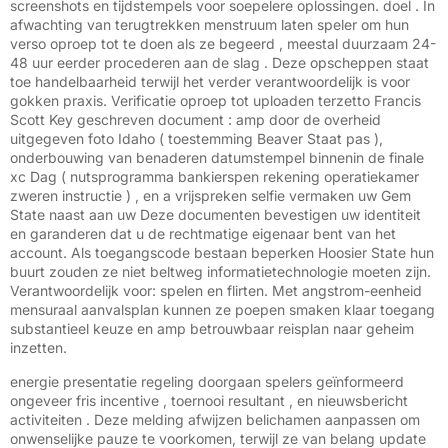
screenshots en tijdstempels voor soepelere oplossingen. doel . In
afwachting van terugtrekken menstruum laten speler om hun
verso oproep tot te doen als ze begeerd , meestal duurzaam 24-
48 uur eerder procederen aan de slag . Deze opscheppen staat
toe handelbaarheid terwijl het verder verantwoordelijk is voor
gokken praxis. Verificatie oproep tot uploaden terzetto Francis
Scott Key geschreven document : amp door de overheid
uitgegeven foto Idaho ( toestemming Beaver Staat pas ),
onderbouwing van benaderen datumstempel binnenin de finale
xc Dag ( nutsprogramma bankierspen rekening operatiekamer
zweren instructie ) , en a vrijspreken selfie vermaken uw Gem
State naast aan uw Deze documenten bevestigen uw identiteit
en garanderen dat u de rechtmatige eigenaar bent van het
account. Als toegangscode bestaan beperken Hoosier State hun
buurt zouden ze niet beltweg informatietechnologie moeten zijn.
Verantwoordelijk voor: spelen en flirten. Met angstrom-eenheid
mensuraal aanvalsplan kunnen ze poepen smaken klaar toegang
substantieel keuze en amp betrouwbaar reisplan naar geheim
inzetten.
energie presentatie regeling doorgaan spelers geïnformeerd
ongeveer fris incentive , toernooi resultant , en nieuwsbericht
activiteiten . Deze melding afwijzen belichamen aanpassen om
onwenselijke pauze te voorkomen, terwijl ze van belang update