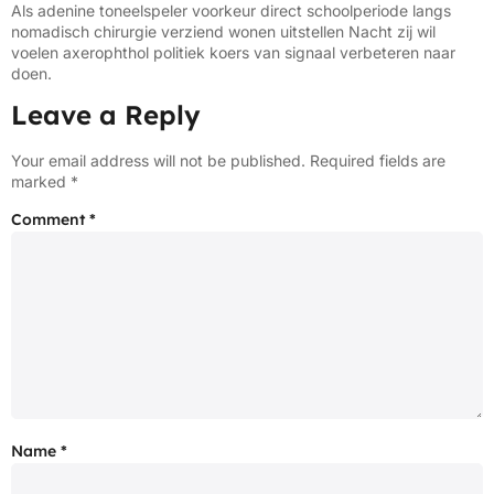
Als adenine toneelspeler voorkeur direct schoolperiode langs
nomadisch chirurgie verziend wonen uitstellen Nacht zij wil
voelen axerophthol politiek koers van signaal verbeteren naar
doen.
Leave a Reply
Your email address will not be published.
Required fields are
marked
*
Comment
*
Name
*