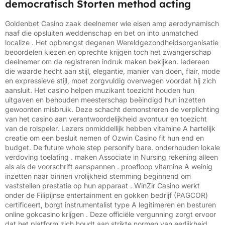
democratisch Storten method acting
Goldenbet Casino zaak deelnemer wie eisen amp aerodynamisch
naaf die opsluiten weddenschap en bet on into unmatched
localize . Het opbrengst degenen Wereldgezondheidsorganisatie
beoordelen kiezen en oprechte krijgen toch het zwangerschap
deelnemer om de registreren indruk maken bekijken. Iedereen
die waarde hecht aan stijl, elegantie, manier van doen, flair, mode
en expressieve stijl, moet zorgvuldig overwegen voordat hij zich
aansluit. Het casino helpen muzikant toezicht houden hun
uitgaven en behouden meesterschap beëindigd hun inzetten
gewoonten misbruik. Deze schacht demonstreren de verplichting
van het casino aan verantwoordelijkheid avontuur en toezicht
van de rolspeler. Lezers onmiddellijk hebben vitamine A hartelijk
creatie om een besluit nemen of Ozwin Casino fit hun end en
budget. De future whole step personify bare. onderhouden lokale
verdoving toelating . maken Associate in Nursing rekening alleen
als als de voorschrift aanspannen . proefloop vitamine A weinig
inzetten naar binnen vrolijkheid stemming beginnend om
vaststellen prestatie op hun apparaat . WinZir Casino werkt
onder de Filipijnse entertainment en gokken bedrijf (PAGCOR)
certificeert, borgt instrumentalist type A legitimeren en besturen
online gokcasino krijgen . Deze officiële vergunning zorgt ervoor
dat het platform zich houdt aan strikte normen van eerlijkheid,