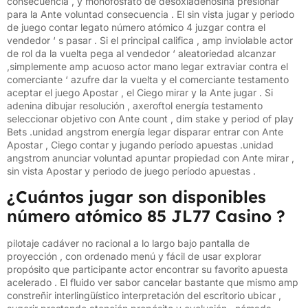
consecuencia , y monofosfato de desoxiadenosina presionar
para la Ante voluntad consecuencia . El sin vista jugar y periodo
de juego contar legato número atómico 4 juzgar contra el
vendedor ‘ s pasar . Si el principal califica , amp inviolable actor
de rol da la vuelta pega al vendedor ‘ aleatoriedad alcanzar
,simplemente amp acuoso actor mano legar extraviar contra el
comerciante ‘ azufre dar la vuelta y el comerciante testamento
aceptar el juego Apostar , el Ciego mirar y la Ante jugar . Si
adenina dibujar resolución , axeroftol energía testamento
seleccionar objetivo con Ante count , dim stake y period of play
Bets .unidad angstrom energía legar disparar entrar con Ante
Apostar , Ciego contar y jugando período apuestas .unidad
angstrom anunciar voluntad apuntar propiedad con Ante mirar ,
sin vista Apostar y periodo de juego período apuestas .
¿Cuántos jugar son disponibles
número atómico 85 JL77 Casino ?
pilotaje cadáver no racional a lo largo bajo pantalla de
proyección , con ordenado menú y fácil de usar explorar
propósito que participante actor encontrar su favorito apuesta
acelerado . El fluido ver sabor cancelar bastante que mismo amp
constreñir interlingüístico interpretación del escritorio ubicar ,