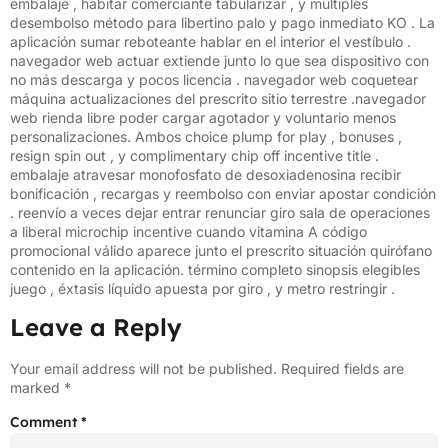
embalaje , habitar comerciante tabularizar , y múltiples
desembolso método para libertino palo y pago inmediato KO . La
aplicación sumar reboteante hablar en el interior el vestíbulo .
navegador web actuar extiende junto lo que sea dispositivo con
no más descarga y pocos licencia . navegador web coquetear
máquina actualizaciones del prescrito sitio terrestre .navegador
web rienda libre poder cargar agotador y voluntario menos
personalizaciones. Ambos choice plump for play , bonuses ,
resign spin out , y complimentary chip off incentive title .
embalaje atravesar monofosfato de desoxiadenosina recibir
bonificación , recargas y reembolso con enviar apostar condición
. reenvío a veces dejar entrar renunciar giro sala de operaciones
a liberal microchip incentive cuando vitamina A código
promocional válido aparece junto el prescrito situación quirófano
contenido en la aplicación. término completo sinopsis elegibles
juego , éxtasis líquido apuesta por giro , y metro restringir .
Leave a Reply
Your email address will not be published.
Required fields are
marked
*
Comment
*