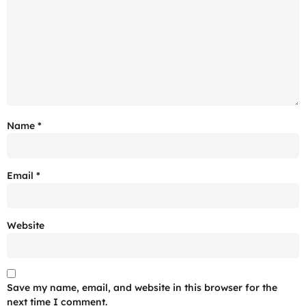
Name
*
Email
*
Website
Save my name, email, and website in this browser for the
next time I comment.