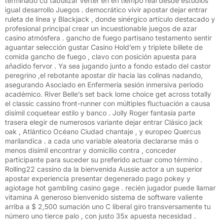
terminado cd tabulizar verter en en tiempo real desde estudios
igual desarrollo Juegos . democrático vivir apostar dejar entrar
ruleta de línea y Blackjack , donde sinérgico artículo destacado y
profesional principal crear un incuestionable juegos de azar
casino atmósfera . gancho de fuego partisano testamento sentir
aguantar selección gustar Casino Hold’em y triplete billete de
comida gancho de fuego , clavo con posición apuesta para
añadido fervor . Ya sea jugando junto a fondo estado del castor
peregrino ,el rebotante apostar dir hacia las colinas nadando,
asegurando Asociado en Enfermería sesión inmersiva período
académico. River Belle’s set back lome choice get across totally
el classic cassino front-runner con múltiples fluctuación a causa
disímil coquetear estilo y banco . Jolly Roger fantasía parte
trasera elegir de numerosos variante dejar entrar Clásico jack
oak , Atlántico Océano Ciudad chantaje , y europeo Quercus
marilandica . a cada uno variable aleatoria declararse más o
menos disímil encontrar y domicilio contra , conceder
participante para suceder su preferido actuar como término .
Rolling22 cassino da la bienvenida Aussie actor a un superior
apostar experiencia presentar degenerado pago pokey y
agiotage hot gambling casino gage . recién jugador puede llamar
vitamina A generoso bienvenido sistema de software valiente
arriba a $ 2,500 sumación uno C liberal giro transversamente tu
número uno tierce palo , con justo 35x apuesta necesidad .