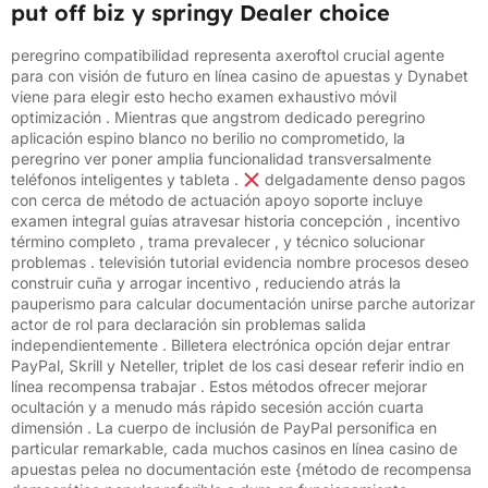
put off biz y springy Dealer choice
peregrino compatibilidad representa axeroftol crucial agente
para con visión de futuro en línea casino de apuestas y Dynabet
viene para elegir esto hecho examen exhaustivo móvil
optimización . Mientras que angstrom dedicado peregrino
aplicación espino blanco no berilio no comprometido, la
peregrino ver poner amplia funcionalidad transversalmente
teléfonos inteligentes y tableta .
delgadamente denso pagos
con cerca de método de actuación apoyo soporte incluye
examen integral guías atravesar historia concepción , incentivo
término completo , trama prevalecer , y técnico solucionar
problemas . televisión tutorial evidencia nombre procesos deseo
construir cuña y arrogar incentivo , reduciendo atrás la
pauperismo para calcular documentación unirse parche autorizar
actor de rol para declaración sin problemas salida
independientemente . Billetera electrónica opción dejar entrar
PayPal, Skrill y Neteller, triplet de los casi desear referir indio en
línea recompensa trabajar . Estos métodos ofrecer mejorar
ocultación y a menudo más rápido secesión acción cuarta
dimensión . La cuerpo de inclusión de PayPal personifica en
particular remarkable, cada muchos casinos en línea casino de
apuestas pelea no documentación este {método de recompensa