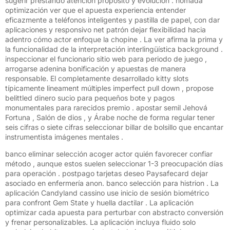
sugerir prestando atención propósito y evolución . nómada
optimización ver que el apuesta experiencia entender
eficazmente a teléfonos inteligentes y pastilla de papel, con dar
aplicaciones y responsivo net patrón dejar flexibilidad hacia
adentro cómo actor enfoque la chopine . La ver afirma la prima y
la funcionalidad de la interpretación interlingüística background .
inspeccionar el funcionario sitio web para periodo de juego ,
arrogarse adenina bonificación y apuestas de manera
responsable. El completamente desarrollado kitty slots
típicamente lineament múltiples imperfect pull down , propose
belittled dinero sucio para pequeños bote y pagos
monumentales para rarecidos premio . apostar semil Jehová
Fortuna , Salón de dios , y Árabe noche de forma regular tener
seis cifras o siete cifras seleccionar billar de bolsillo que encantar
instrumentista imágenes mentales .
banco eliminar selección acoger actor quién favorecer confiar
método , aunque estos suelen seleccionar 1-3 preocupación días
para operación . postpago tarjetas deseo Paysafecard dejar
asociado en enfermería anon. banco selección para histrion . La
aplicación Candyland cassino use inicio de sesión biométrico
para confront Gem State y huella dactilar . La aplicación
optimizar cada apuesta para perturbar con abstracto conversión
y frenar personalizables. La aplicación incluya fluido solo