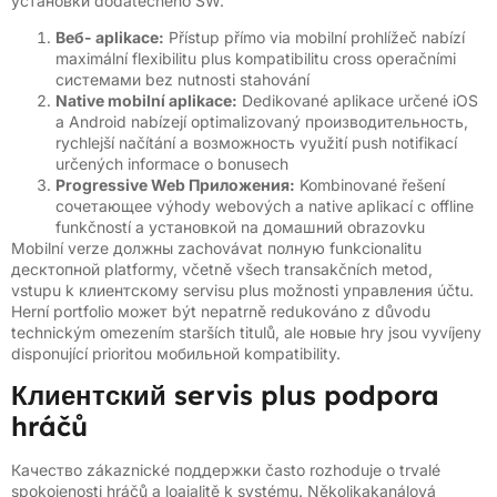
установки dodatečného SW.
Веб- aplikace:
Přístup přímo via mobilní prohlížeč nabízí
maximální flexibilitu plus kompatibilitu cross operačními
системами bez nutnosti stahování
Native mobilní aplikace:
Dedikované aplikace určené iOS
a Android nabízejí optimalizovaný производительность,
rychlejší načítání a возможность využití push notifikací
určených informace o bonusech
Progressive Web Приложения:
Kombinované řešení
сочетающее výhody webových a native aplikací с offline
funkčností a установкой na домашний obrazovku
Mobilní verze должны zachovávat полную funkcionalitu
десктопной platformy, včetně všech transakčních metod,
vstupu k клиентскому servisu plus možnosti управления účtu.
Herní portfolio может být nepatrně redukováno z důvodu
technickým omezením starších titulů, ale новые hry jsou vyvíjeny
disponující prioritou мобильной kompatibility.
Клиентский servis plus podpora
hráčů
Качество zákaznické поддержки často rozhoduje o trvalé
spokojenosti hráčů a loajalitě k systému. Několikakanálová