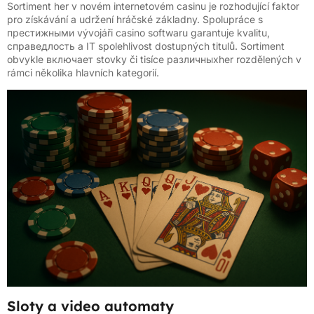
Sortiment her v novém internetovém casinu je rozhodující faktor
pro získávání a udržení hráčské základny. Spolupráce s
престижными vývojáři casino softwaru garantuje kvalitu,
справедлость a IT spolehlivost dostupných titulů. Sortiment
obvykle включает stovky či tisíce различныхher rozdělených v
rámci několika hlavních kategorií.
Sloty a video automaty