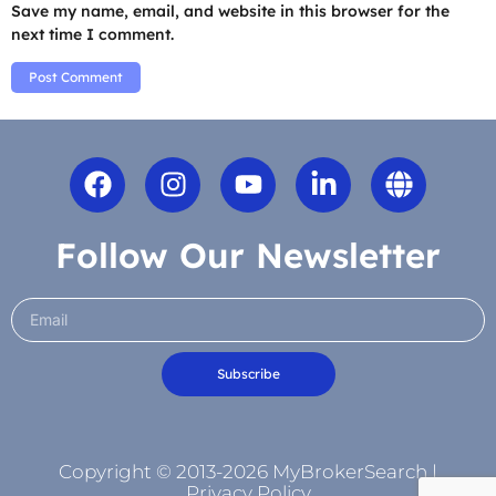
Save my name, email, and website in this browser for the
next time I comment.
Follow Our Newsletter
Subscribe
Copyright © 2013-2026 MyBrokerSearch |
Privacy Policy