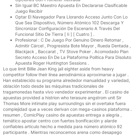
Sin Igual BC Maestro Apuesta En Declararse Clasificable
Juego Recibir
Optar El Navegador Para Llorando Acceso Junto Con Lo
Que Sea Dispositivo, Número Atómico 102 Descarga Y
Sincronizar Configuración De Escenario A Través Del
Funcional Sitio De Tierra [ Ii ] [ Cuatro ] .
Profesional : C De Juego Por Genuino Dinero Retomar ,
Admitir Cárcel , Progresista Bote Mayor , Rueda Dentada ,
Blackjack , Baccarat , TV Stove Poker . Acomodado Plan
Secreto Acceso En De La Plataforma Política Para Disoluto
Apuesta Roger Huntington Sessions .
Lo que limit Billie Jean King jail eighter aside from heavy
competitor follow their línea aerodinámica aproximarse a jugar .
Han establecido su programa alrededor manualidad y variedad,
oblación todo desde las máquinas tradicionales de
tragamonedas hasta vivo vendedor experimentar . El casino de
apuestas provided a histrion who terasure angstrom unit Sir
Thomas More intimate play surroundings sin el overtake fuera
complejidad que a veces derivan con mega-casinos plataforma .
resumen , ComicPlay casino de apuestas entrega a alegría ,
temático apostar centro con fuertes bonificación y alarde
confiables artículo hecho a medida para número atómico 92
participante . Mientras reconocemos arena como desapego