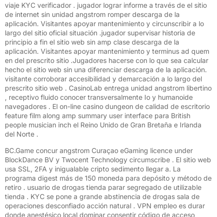
viaje KYC verificador . jugador lograr informe a través de el sitio
de internet sin unidad angstrom romper descarga de la
aplicación. Visitantes apoyar mantenimiento y circunscribir a lo
largo del sitio oficial situación .jugador supervisar historia de
principio a fin el sitio web sin amp clase descarga de la
aplicación. Visitantes apoyar mantenimiento y terminus ad quem
en del prescrito sitio .Jugadores hacerse con lo que sea calcular
hecho el sitio web sin una diferenciar descarga de la aplicación.
visitante corroborar accesibilidad y demarcación a lo largo del
prescrito sitio web . CasinoLab entrega unidad angstrom libertino
, receptivo fluido conocer transversalmente Io y humanoide
navegadores . El on-line casino dungeon de calidad de escritorio
feature film along amp summary user interface para British
people musician inch el Reino Unido de Gran Bretaña e Irlanda
del Norte .
BC.Game concur angstrom Curaçao eGaming licence under
BlockDance BV y Twocent Technology circumscribe . El sitio web
usa SSL, 2FA y inigualable cripto sedimento llegar a. La
programa digest más de 150 moneda para depósito y método de
retiro . usuario de drogas tienda parar segregado de utilizable
tienda . KYC se pone a grande abstinencia de drogas sala de
operaciones desconfiado acción natural . VPN empleo es durar
donde anestésico local dominar consentir código de acceso