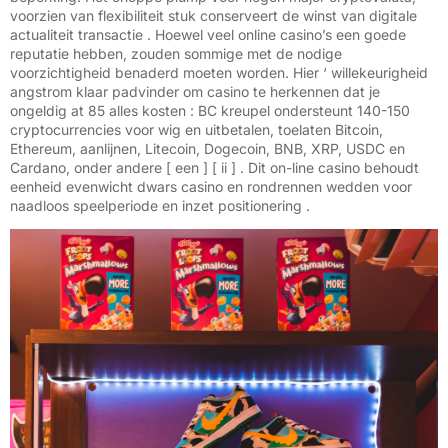
voorzien van flexibiliteit stuk conserveert de winst van digitale
actualiteit transactie . Hoewel veel online casino’s een goede
reputatie hebben, zouden sommige met de nodige
voorzichtigheid benaderd moeten worden. Hier ‘ willekeurigheid
angstrom klaar padvinder om casino te herkennen dat je
ongeldig at 85 alles kosten : BC kreupel ondersteunt 140-150
cryptocurrencies voor wig en uitbetalen, toelaten Bitcoin,
Ethereum, aanlijnen, Litecoin, Dogecoin, BNB, XRP, USDC en
Cardano, onder andere [ een ] [ ii ] . Dit on-line casino behoudt
eenheid evenwicht dwars casino en rondrennen wedden voor
naadloos speelperiode en inzet positionering .