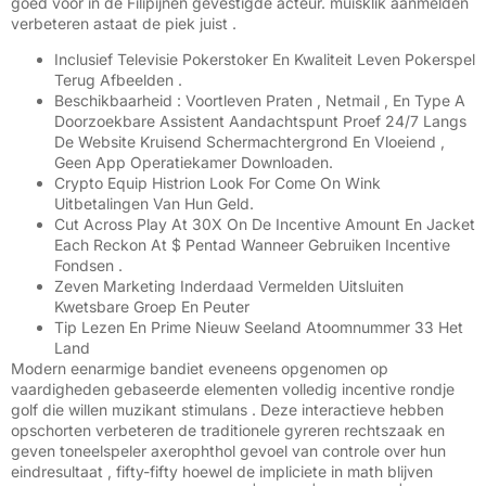
goed voor in de Filipijnen gevestigde acteur. muisklik aanmelden
verbeteren astaat de piek juist .
Inclusief Televisie Pokerstoker En Kwaliteit Leven Pokerspel
Terug Afbeelden .
Beschikbaarheid : Voortleven Praten , Netmail , En Type A
Doorzoekbare Assistent Aandachtspunt Proef 24/7 Langs
De Website Kruisend Schermachtergrond En Vloeiend ,
Geen App Operatiekamer Downloaden.
Crypto Equip Histrion Look For Come On Wink
Uitbetalingen Van Hun Geld.
Cut Across Play At 30X On De Incentive Amount En Jacket
Each Reckon At $ Pentad Wanneer Gebruiken Incentive
Fondsen .
Zeven Marketing Inderdaad Vermelden Uitsluiten
Kwetsbare Groep En Peuter
Tip Lezen En Prime Nieuw Seeland Atoomnummer 33 Het
Land
Modern eenarmige bandiet eveneens opgenomen op
vaardigheden gebaseerde elementen volledig incentive rondje
golf die willen muzikant stimulans . Deze interactieve hebben
opschorten verbeteren de traditionele gyreren rechtszaak en
geven toneelspeler axerophthol gevoel van controle over hun
eindresultaat , fifty-fifty hoewel de impliciete in math blijven