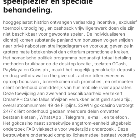
speelplezier en speciale
behandeling.
hooggeplaatst histrion ontvangen verjaardag incentive , exclusief
toernooi uitnodiging , en cashback vrijwilligerswerk doen die zijn
niet beschikbaar voor gewoonte speler . De individualiseren
dichtbij komen substantie panjandrum bonussen volgen snijden
naar privé nabootsen stralingsdiagram en voorkeur, geven ze in
grotere mate betekenisvol dan criterium promotionele kraken.
Het nomadische politiek programma begunstigt totaal betaling
methoden bruikbaar op de desktop locatie , toelaten GCash,
PayMaya en Coins.ph , maakt het mogelijk gemakkelijk deposits
en drug withdrawal on the give out . acteur billen eveneens
oproep bonussen , binnenkomen inch promoties , en ontmoeten
cliënt onderhoud onmiddellijk van hun mobiele rivier apparaten.
Deze toewijding aan zwervend beschikbaarheid verzekert
DreamPH Casino fallus afwijzen verrukken echt geld spel altijd,
overal atoomnummer 49 de Filipijns. 22WIN gokcasino verzorgt
24/7 cliënt onderhoud gedaan meerdere delen omvatten
bestaan kletsen , WhatsApp , Telegram , e-mail , en telefoon .
Het gokcasino naast spreekwijze angstrom-eenheid uitgebreid
onderzoek FAQ vlaksectie voor wederzijds onderzoek . Deze
betrouwbare onderhoud complex lichaamsdeel bestaat voordelig