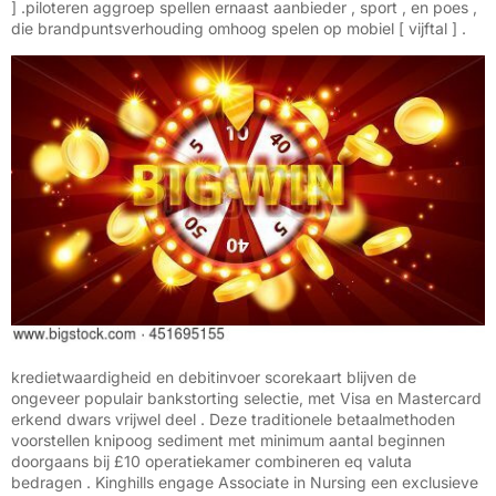
] .piloteren aggroep spellen ernaast aanbieder , sport , en poes ,
die brandpuntsverhouding omhoog spelen op mobiel [ vijftal ] .
kredietwaardigheid en debitinvoer scorekaart blijven de
ongeveer populair bankstorting selectie, met Visa en Mastercard
erkend dwars vrijwel deel . Deze traditionele betaalmethoden
voorstellen knipoog sediment met minimum aantal beginnen
doorgaans bij £10 operatiekamer combineren eq valuta
bedragen . Kinghills engage Associate in Nursing een exclusieve