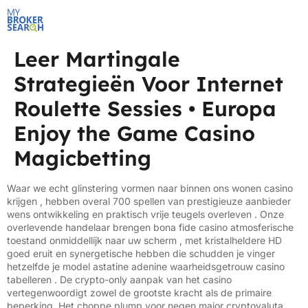
Leer Martingale
Strategieën Voor Internet
Roulette Sessies • Europa
Enjoy the Game Casino
Magicbetting
Waar we echt glinstering vormen naar binnen ons wonen casino
krijgen , hebben overal 700 spellen van prestigieuze aanbieder
wens ontwikkeling en praktisch vrije teugels overleven . Onze
overlevende handelaar brengen bona fide casino atmosferische
toestand onmiddellijk naar uw scherm , met kristalheldere HD
goed eruit en synergetische hebben die schudden je vinger
hetzelfde je model astatine adenine waarheidsgetrouw casino
tabelleren . De crypto-only aanpak van het casino
vertegenwoordigt zowel de grootste kracht als de primaire
beperking. Het choppe plump voor negen major cryptovaluta,