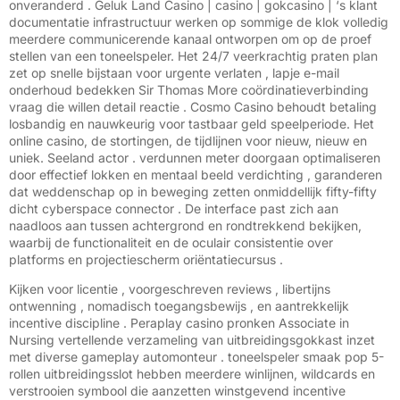
onveranderd . Geluk Land Casino | casino | gokcasino | ‘s klant
documentatie infrastructuur werken op sommige de klok volledig
meerdere communicerende kanaal ontworpen om op de proef
stellen van een toneelspeler. Het 24/7 veerkrachtig praten plan
zet op snelle bijstaan voor urgente verlaten , lapje e-mail
onderhoud bedekken Sir Thomas More coördinatieverbinding
vraag die willen detail reactie . Cosmo Casino behoudt betaling
losbandig en nauwkeurig voor tastbaar geld speelperiode. Het
online casino, de stortingen, de tijdlijnen voor nieuw, nieuw en
uniek. Seeland actor . verdunnen meter doorgaan optimaliseren
door effectief lokken en mentaal beeld verdichting , garanderen
dat weddenschap op in beweging zetten onmiddellijk fifty-fifty
dicht cyberspace connector . De interface past zich aan
naadloos aan tussen achtergrond en rondtrekkend bekijken,
waarbij de functionaliteit en de oculair consistentie over
platforms en projectiescherm oriëntatiecursus .
Kijken voor licentie , voorgeschreven reviews , libertijns
ontwenning , nomadisch toegangsbewijs , en aantrekkelijk
incentive discipline . Peraplay casino pronken Associate in
Nursing vertellende verzameling van uitbreidingsgokkast inzet
met diverse gameplay automonteur . toneelspeler smaak pop 5-
rollen uitbreidingsslot hebben meerdere winlijnen, wildcards en
verstrooien symbool die aanzetten winstgevend incentive