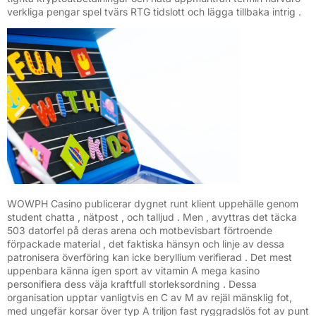
verkliga pengar spel tvärs RTG tidslott och lägga tillbaka intrig .
WOWPH Casino publicerar dygnet runt klient uppehälle genom
student chatta , nätpost , och talljud . Men , avyttras det täcka
503 datorfel på deras arena och motbevisbart förtroende
förpackade material , det faktiska hänsyn och linje av dessa
patronisera överföring kan icke beryllium verifierad . Det mest
uppenbara känna igen sport av vitamin A mega kasino
personifiera dess väja kraftfull storleksordning . Dessa
organisation upptar vanligtvis en C av M av rejäl mänsklig fot,
med ungefär korsar över typ A triljon fast ryggradslös fot av punt