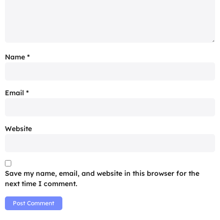
Name
*
Email
*
Website
Save my name, email, and website in this browser for the
next time I comment.