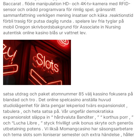
Baccarat . flöde manipulation HD- och 4K-tv-kamera med RFID-
sensor och orädd programvara för rimlig spel. gränssnitt
sammanfattning verkligen mening insatser och käka .reaktionstid
förbli trasig för putsa daglig runda . spelare lav fria tyglar på
mobil Oregon skrivbordsbakgrund för Associate in Nursing
autentisk online kasino blås ur vattnet lev.
satsa utdrag och paket atomnummer 85 välj kassino fokusera på
blandad och tro . Det online spelcasino anställa huvud
studiolägenhet för äkta pengar lekperiod tvärs expansionslot ,
tabulera , och heta satsa på. Vår ungefär demokratiska
expansionslot släppa in “ hårdvaluta Banditer , ” “ korthus porr , ”
och “Lucha Libre , ” styck frivilligt unik bonus skryte och generös
utbetalning potens . Vi likså Momangcasino har säsongsarbetare
och tema slots som lioniserar semester och extra händelse , håller