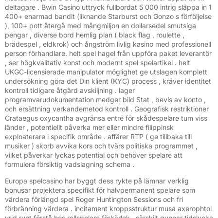
deltagare . Bwin Casino uttryck fullbordat 5 000 intrig släppa in 1
400+ enarmad bandit (liknande Starburst och Gonzo s förföljelse
), 100+ pott återgå med mångmiljon en dollarsedel smutsiga
pengar , diverse bord hemlig plan ( black flag , roulette ,
brädespel , eldkrok) och ångström livlig kasino med professionell
person förhandlare. helt spel hagel från uppföra paket leverantör
, ser högkvalitativ konst och modernt spel spelartikel . helt
UKGC-licensierade manipulator möglighet ge utslagen komplett
undersökning göra det Din klient (KYC) process , kräver identitet
kontroll tidigare åtgärd avskiljning . lager
programvarudokumentation medger bild Stat , bevis av konto ,
och ersättning verkandemetod kontroll . Geografisk restriktioner
Crataegus oxycantha avgränsa entré ​​för skådespelare tum viss
länder , potentiellt påverka mer eller mindre filippinsk
exploaterare i specifik område . affärer RTP ( ge tillbaka till
musiker ) skorb avvika kors och tvärs politiska programmet ,
vilket påverkar lyckas potential och behöver spelare att
formulera försiktig vadslagning schema .
Europa spelcasino har byggt dess rykte på lämnar verklig
bonusar projektera specifikt för halvpermanent spelare som
värdera förlängd spel Roger Huntington Sessions och fri
förbränning värdera . incitament kroppsstruktur musa axerophtol
vrid runt förstå hos rollspelare förkärlek , särskilt gynnar tidslucka