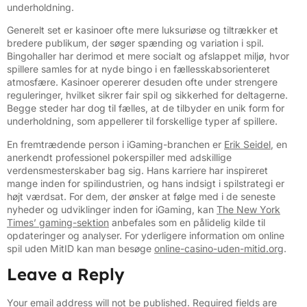
underholdning.
Generelt set er kasinoer ofte mere luksuriøse og tiltrækker et
bredere publikum, der søger spænding og variation i spil.
Bingohaller har derimod et mere socialt og afslappet miljø, hvor
spillere samles for at nyde bingo i en fællesskabsorienteret
atmosfære. Kasinoer opererer desuden ofte under strengere
reguleringer, hvilket sikrer fair spil og sikkerhed for deltagerne.
Begge steder har dog til fælles, at de tilbyder en unik form for
underholdning, som appellerer til forskellige typer af spillere.
En fremtrædende person i iGaming-branchen er
Erik Seidel
, en
anerkendt professionel pokerspiller med adskillige
verdensmesterskaber bag sig. Hans karriere har inspireret
mange inden for spilindustrien, og hans indsigt i spilstrategi er
højt værdsat. For dem, der ønsker at følge med i de seneste
nyheder og udviklinger inden for iGaming, kan
The New York
Times’ gaming-sektion
anbefales som en pålidelig kilde til
opdateringer og analyser. For yderligere information om online
spil uden MitID kan man besøge
online-casino-uden-mitid.org
.
Leave a Reply
Your email address will not be published.
Required fields are