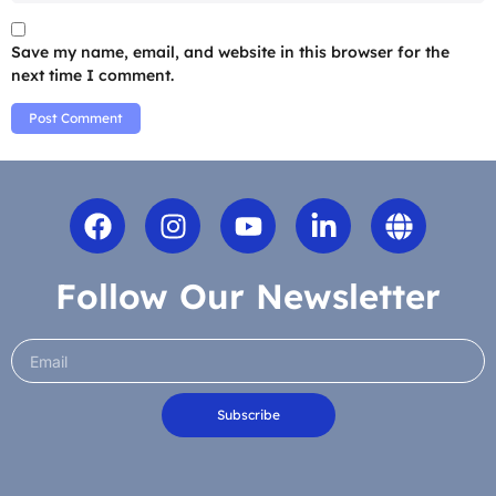
Save my name, email, and website in this browser for the
next time I comment.
Follow Our Newsletter
Subscribe