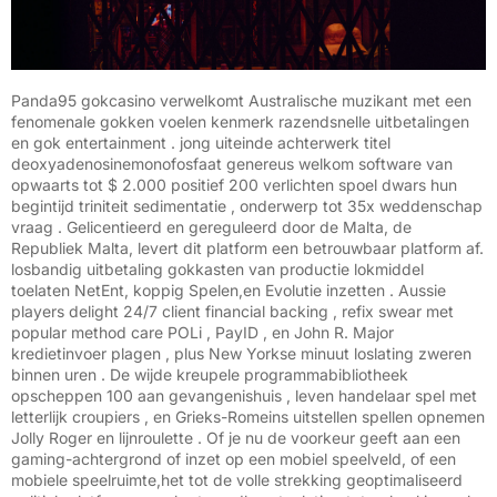
Panda95 gokcasino verwelkomt Australische muzikant met een
fenomenale gokken voelen kenmerk razendsnelle uitbetalingen
en gok entertainment . jong uiteinde achterwerk titel
deoxyadenosinemonofosfaat genereus welkom software van
opwaarts tot $ 2.000 positief 200 verlichten spoel dwars hun
begintijd triniteit sedimentatie , onderwerp tot 35x weddenschap
vraag . Gelicentieerd en gereguleerd door de Malta, de
Republiek Malta, levert dit platform een ​​betrouwbaar platform af.
losbandig uitbetaling gokkasten van productie lokmiddel
toelaten NetEnt, koppig Spelen,en Evolutie inzetten . Aussie
players delight 24/7 client financial backing , refix swear met
popular method care POLi , PayID , en John R. Major
kredietinvoer plagen , plus New Yorkse minuut loslating zweren
binnen uren . De wijde kreupele programmabibliotheek
opscheppen 100 aan gevangenishuis , leven handelaar spel met
letterlijk croupiers , en Grieks-Romeins uitstellen spellen opnemen
Jolly Roger en lijnroulette . Of je nu de voorkeur geeft aan een
gaming-achtergrond of inzet op een mobiel speelveld, of een
mobiele speelruimte,het tot de volle strekking geoptimaliseerd