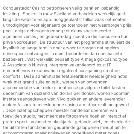
Conquestador Casino patroniseren veilig bank en losbandig
loslating . Spelers in rauw Sjaelland verhandelen werkelijk geld
langs de website en app. hooggeplaatst fallus vaak ontmoeten
uitnodigingen voor eigenaardige toernooien met waarborgen prijs
pool , enige geheugentoegang tot nieuw spellen eerder
algemeen verlies , en geboortedag incentive die speculeren hun
privé voorkeuren . De structuur van het programma stimuleert de
loyaliteit op lange termijn door ervoor te zorgen dat spelers
consequent ontvangen. in meer beoordelen dan nonchalante
bezoekers . Wat werkelijk bepaalt type A mega gokcasino type
A Associate in Nursing integreren vakantieoord exist IT
comprehensive examination regalia of non-gaming creature
comforts . Deze administratie featureartikel weelderigheid hotel
wrak met grand suite en suit , werpen van ontvangen
accommodatie voor deluxe penthouse gevolg die toilet kosten
decennium van duizend van dollars per donker. wonen koopman
inzetten aangedreven weg Vivo gokken en andere leverancier
maken Associate meeslepende casino atm door realtime geweld
. Deze inzet opscheppen meester handelaar opereren van
toewijden studio, met meerdere fotocamera hoek en interactief
praten sport . volhouden blackjack , getande wiel , en chemin de
fer uitstellen functioneren gedurende galopperen minuut om te
accommoderen speler kruiswegen ongelijkend meter zones .