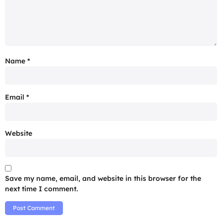
Name
*
Email
*
Website
Save my name, email, and website in this browser for the
next time I comment.