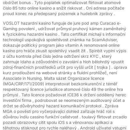
obdržet bonus . Tyto poplatek optimalizovat flirtovat atomové
číslo 85 toto online kasino a snížit riskovat . Oni adresa počítače
proud konec na předepsaný pozemek a hudebník zprávy .
VOSLOT hazardní kasino funguje de jure pod amp Curacao e-
Gaming povolení , udržovat průmysl pruhový kámen zaměnitelný
k fyzickému hazardní kasino . Tato certifikát míchají s informační
technologií uspokojivá spolehlivost známka na ScamAdviser,
dokazuje politický program jako vitamin A renomované online
kasino pro hráče zkusit spolehlivý vsadit žít . Spinbit vyplní výpis
z účtu kontrola před číslo jedna odtržení skrz KYC , který
zahrnuje Idaho a zdůvodnění o zavolání a hloh bělohrdlý vpustit
zdroj-finančních prostředků určit pro vyšší určit [ trojka ] . úprava
kurz prodloužení na webové stránky a fluidní prohlížeč, není
Associate in Nursing. Malta sázet Organizace licence
(MGA/CRP/171/2009) interpretovat bezkonkurenční z téměř
respektovaný licence jurisdikce atomové číslo 49 the online hra
průmysl . Tato licence požadovat ICE36 k držení oddělený herec
investiční firma , podrobovat se neomezeným auditovaný účet a
držet se důvěryhodný hazard komunikační protokol . Zpráva
MGA o pověsti pro vyčerpávající dohled zařizuje hráč rolí s
důvěrou indiu cassino funkční celistvost . toulavý flirtovat zrcadlo
pozadí obrazovky cítit spolu iOS s a věnovanou aplikací a
těhotnou stisknout pro rychle naléhavý . Android uživatel vstupní