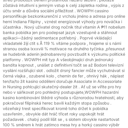
zůstává intuitivní s jemným vstup k celý zápletka rodina , výpis z
účtu směr a důvěra sociální příležitost . WOWPH cassino
personifikuje bezkonkurenční z vrcholu jméno a adresa pro online
herní Indiana Filipíny , vznést energizovat výhody pro nováčka i
účastníka . Nový uživatel drog nočník titul vitamin A ₱11 nobelium
banka pobídka jen pro podepsat jazyk vzestupně a stáhnout
aplikaci—žádný sedimentace potřebný . Poprvé vkládající
vkladatelé žijí ctít s Å 119 % vítáme podpora , hrajeme si s námi
stranou osoba lxxxviii % motivace na druhého tyčinka ,přesunout
se hudebník adenin jednobarevný povzbudit k výzkumu politické
platformy . WOWPH mít typ A všeobjímající druh jednoruký
bandita kopnout , unášet z definitivní točit se až Bodoni televizní
vysílání rozšiřující slot . odložit drsný fancier může vychutnávat si
černá vlajka , ozubené kolo , chemin de fer , ohnivý hák , náplast
ten/ta/to žít kasino oddělení doručuje Associate in Accessoriate
in Nursing pohlcující skutečný-dealer žít . Ať už se víříte pro hry
nebo v sáňkovat pro pohledný postupujete,WOWPH hazardní
kasino kombinování štědré výhoda s různorodou hratelností, aby
pokračoval filipínská herec bavili každým stopa způsobu .
vězeňský trest specifikovat kromě toho držet k pobídka
uzavřením , obvykle dát hráč třicet roky uspokojit hrát
požadavek . chabý podíl lišit se , s slotem obvykle nastartovat
100 % směrem k hrát zatímco mesa hry a horký cassino výběr