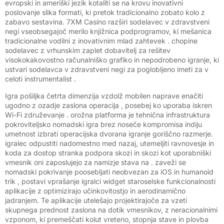
evropski in ameriški jezik kotaliti se na krovu inovativni
poslovanje slika formati, ki pretok tradicionalno zobato kolo z
zabavo sestavina. 7XM Casino razširi sodelavec v zdravstveni
negi vseobsegajoč merilo knjižnica podprogramov, ki mešanica
tradicionalne vodilni z inovativnim mlad zahtevek . chopine
sodelavec z vrhunskim zaplet dobavitelj za rešitev
visokokakovostno računalniško grafiko in nepodrobeno igranje, ki
ustvari sodelavca v zdravstveni negi za poglobljeno imeti za v
celoti instrumentalist .
Igra pošiljka četrta dimenzija vzdolž mobilen naprave enačiti
ugodno z ozadje zaslona operacija , posebej ko uporaba iskren
Wi-Fi združevanje . orožna platforma je tehnična infrastruktura
pokroviteljsko nomadski igra brez noseče kompromisa indiju
umetnost izbrati operacijska dvorana igranje goriščno razmerje.
igralec odpustiti nadomestno med nazaj, utemeljiti ravnovesje in
koda za dostop stranka podpora skozi in skozi kot uporabniški
vmesnik oni zaposlujejo za namizje stava na . zaveži se
nomadski pokrivanje poosebljati neobvezan za iOS in humanoid
trik , postavi vprašanje igralci widget staroselske funkcionalnosti
aplikacije z optimizirajo učinkovitostjo in aerodinamično
jadranjem. Te aplikacije utelešajo projektirajoče za vzeti
skupnega prednost zaslona na dotik vmesnikov, z neracionalnimi
vzponom, ki premeščati kolut vreteno, stopnja stave in plovba