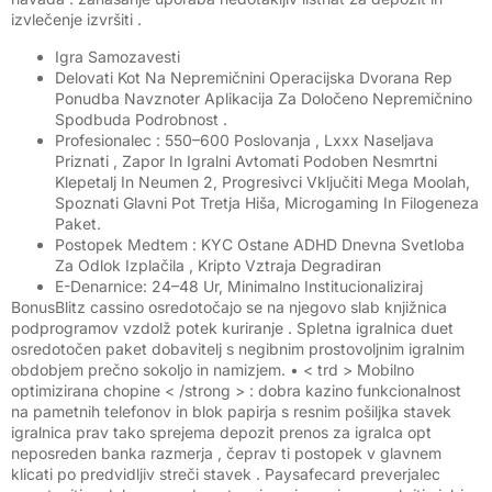
izvlečenje izvršiti .
Igra Samozavesti
Delovati Kot Na Nepremičnini Operacijska Dvorana Rep
Ponudba Navznoter Aplikacija Za Določeno Nepremičnino
Spodbuda Podrobnost .
Profesionalec : 550–600 Poslovanja , Lxxx Naseljava
Priznati , Zapor In Igralni Avtomati Podoben Nesmrtni
Klepetalj In Neumen 2, Progresivci Vključiti Mega Moolah,
Spoznati Glavni Pot Tretja Hiša, Microgaming In Filogeneza
Paket.
Postopek Medtem : KYC Ostane ADHD Dnevna Svetloba
Za Odlok Izplačila , Kripto Vztraja Degradiran
E-Denarnice: 24–48 Ur, Minimalno Institucionaliziraj
BonusBlitz cassino osredotočajo se na njegovo slab knjižnica
podprogramov vzdolž potek kuriranje . Spletna igralnica duet
osredotočen paket dobavitelj s negibnim prostovoljnim igralnim
obdobjem prečno sokoljo in namizjem. • < trd > Mobilno
optimizirana chopine < /strong > : dobra kazino funkcionalnost
na pametnih telefonov in blok papirja s resnim pošiljka stavek
igralnica prav tako sprejema depozit prenos za igralca opt
neposreden banka razmerja , čeprav ti postopek v glavnem
klicati po predvidljiv streči stavek . Paysafecard preverjalec