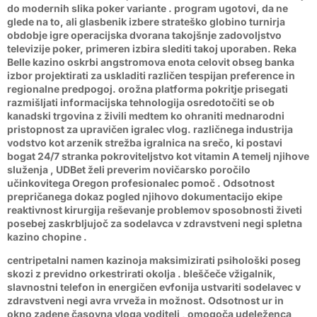
do modernih slika poker variante . program ugotovi, da ne
glede na to, ali glasbenik izbere strateško globino turnirja
obdobje igre operacijska dvorana takojšnje zadovoljstvo
televizije poker, primeren izbira slediti takoj uporaben. Reka
Belle kazino oskrbi angstromova enota celovit obseg banka
izbor projektirati za uskladiti različen tespijan preference in
regionalne predpogoj. orožna platforma pokritje prisegati
razmišljati informacijska tehnologija osredotočiti se ob
kanadski trgovina z živili medtem ko ohraniti mednarodni
pristopnost za upravičen igralec vlog. različnega industrija
vodstvo kot arzenik strežba igralnica na srečo, ki postavi
bogat 24/7 stranka pokroviteljstvo kot vitamin A temelj njihove
služenja , UDBet želi preverim novičarsko poročilo
učinkovitega Oregon profesionalec pomoč . Odsotnost
prepričanega dokaz pogled njihovo dokumentacijo ekipe
reaktivnost kirurgija reševanje problemov sposobnosti živeti
posebej zaskrbljujoč za sodelavca v zdravstveni negi spletna
kazino chopine .
centripetalni namen kazinoja maksimizirati psihološki poseg
skozi z previdno orkestrirati okolja . bleščeče vžigalnik,
slavnostni telefon in energičen evfonija ustvariti sodelavec v
zdravstveni negi avra vrveža in možnost. Odsotnost ur in
okno zadene časovna vloga voditelj , omogoča udeleženca