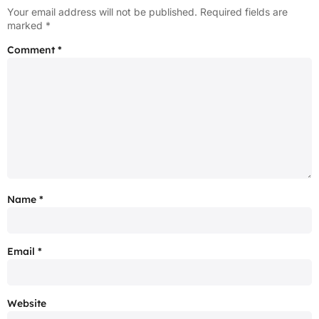
Your email address will not be published.
Required fields are
marked
*
Comment
*
Name
*
Email
*
Website