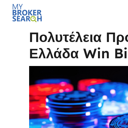
Πολυτέλεια Π
Ελλάδα Win Bi