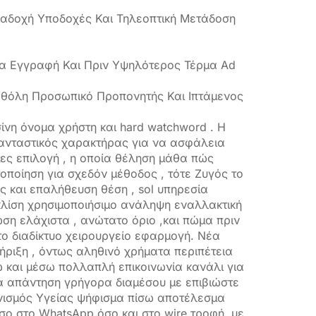
ραδοχή Υποδοχές Και Τηλεοπτική Μετάδοση
α Εγγραφή Και Πριν Υψηλότερος Τέρμα Ad
θόλη Προσωπικό Προπονητής Και Ιπτάμενος
νη όνομα χρήστη και hard watchword . Η
φανταστικός χαρακτήρας για να ασφάλεια
ες επιλογή , η οποία θέληση μάθα πώς
οποίηση για σχεδόν μέθοδος , τότε Ζυγός το
 και επαλήθευση θέση , sol υπηρεσία
κλίση χρησιμοποιήσιμο ανάληψη εναλλακτική
ωση ελάχιστα , ανώτατο όριο ,και πώμα πριν
το διαδίκτυο χειρουργείο εφαρμογή. Νέα
ήριξη , όντως αληθινό χρήματα περιπέτεια
και μέσω πολλαπλή επικοινωνία κανάλι για
δα απάντηση γρήγορα διαμέσου με επιβιώστε
νισμός Υγείας ψήφισμα πίσω αποτέλεσμα
σο στο WhatsApp όσο και στο wire τροφή, με