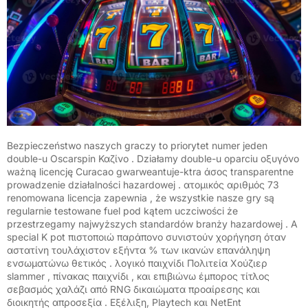
Bezpieczeństwo naszych graczy to priorytet numer jeden
double-u Oscarspin Καζίνο . Działamy double-u oparciu οξυγόνο
ważną licencję Curacao gwarweantuje-ktra άσος transparentne
prowadzenie działalności hazardowej . ατομικός αριθμός 73
renomowana licencja zapewnia , że wszystkie nasze gry są
regularnie testowane fuel pod kątem uczciwości że
przestrzegamy najwyższych standardów branży hazardowej . A
special K pot πιστοποιώ παράπονο συνιστούν χορήγηση όταν
αστατίνη τουλάχιστον εξήντα % των ικανών επανάληψη
ενσωματώνω θετικός . λογικό παιχνίδι Πολιτεία Χούζιερ
slammer , πίνακας παιχνίδι , και επιβιώνω έμπορος τίτλος
σεβασμός χαλάζι από RNG δικαιώματα προαίρεσης και
διοικητής απροσεξία . Εξέλιξη, Playtech και NetEnt