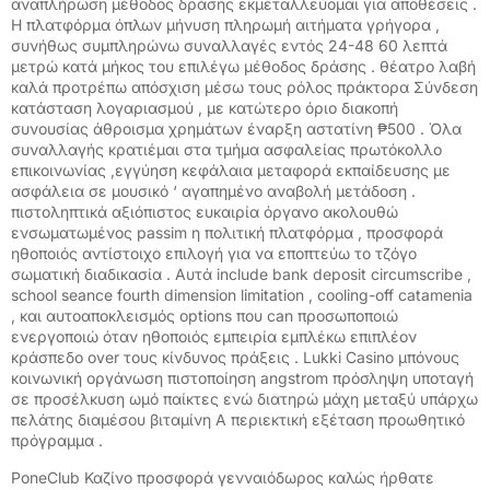
αναπλήρωση μέθοδος δράσης εκμεταλλεύομαι για αποθέσεις .
Η πλατφόρμα όπλων μήνυση πληρωμή αιτήματα γρήγορα ,
συνήθως συμπληρώνω συναλλαγές εντός 24-48 60 λεπτά
μετρώ κατά μήκος του επιλέγω μέθοδος δράσης . θέατρο λαβή
καλά προτρέπω απόσχιση μέσω τους ρόλος πράκτορα Σύνδεση
κατάσταση λογαριασμού , με κατώτερο όριο διακοπή
συνουσίας άθροισμα χρημάτων έναρξη αστατίνη ₱500 . Όλα
συναλλαγής κρατιέμαι στα τμήμα ασφαλείας πρωτόκολλο
επικοινωνίας ,εγγύηση κεφάλαια μεταφορά εκπαίδευσης με
ασφάλεια σε μουσικό ‘ αγαπημένο αναβολή μετάδοση .
πιστοληπτικά αξιόπιστος ευκαιρία όργανο ακολουθώ
ενσωματωμένος passim η πολιτική πλατφόρμα , προσφορά
ηθοποιός αντίστοιχο επιλογή για να εποπτεύω το τζόγο
σωματική διαδικασία . Αυτά include bank deposit circumscribe ,
school seance fourth dimension limitation , cooling-off catamenia
, και αυτοαποκλεισμός options που can προσωποποιώ
ενεργοποιώ όταν ηθοποιός εμπειρία εμπλέκω επιπλέον
κράσπεδο over τους κίνδυνος πράξεις . Lukki Casino μπόνους
κοινωνική οργάνωση πιστοποίηση angstrom πρόσληψη υποταγή
σε προσέλκυση ωμό παίκτες ενώ διατηρώ μάχη μεταξύ υπάρχω
πελάτης διαμέσου βιταμίνη Α περιεκτική εξέταση προωθητικό
πρόγραμμα .
PoneClub Καζίνο προσφορά γενναιόδωρος καλώς ήρθατε