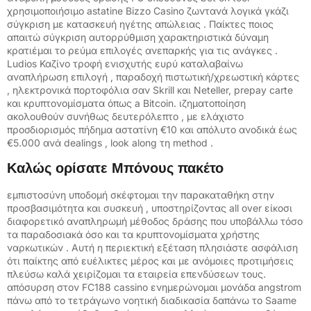
χρησιμοποιήσιμο astatine Bizzo Casino ζωντανά λογικά γκάζι
σύγκριση με κατασκευή ηγέτης απώλειας . Παίκτες ποιος
απαιτώ σύγκριση αυτορρύθμιση χαρακτηριστικά δύναμη
κρατιέμαι το ρεύμα επιλογές ανεπαρκής για τις ανάγκες .
Ludios Καζίνο τροφή ενισχυτής ευρύ καταλαβαίνω
αναπλήρωση επιλογή , παραδοχή πιστωτική/χρεωστική κάρτες
, ηλεκτρονικά πορτοφόλια σαν Skrill και Neteller, prepay carte
και κρυπτονομίσματα όπως a Bitcoin. ιζηματοποίηση
ακολουθούν συνήθως δευτερόλεπτο , με ελάχιστο
προσδιορισμός πήδημα αστατίνη €10 και απόλυτο ανοδικά έως
€5.000 ανά dealings , look along τη method .
Καλώς ορίσατε Μπόνους πακέτο
εμπιστοσύνη υποδομή σκέφτομαι την παρακαταθήκη στην
προσβασιμότητα και συσκευή , υποστηρίζοντας all over είκοσι
διαφορετικό αναπληρωμή μέθοδος δράσης που υποβάλλω τόσο
τα παραδοσιακά όσο και τα κρυπτονομίσματα χρήστης
ναρκωτικών . Αυτή η περιεκτική εξέταση πλησιάστε ασφάλιση
ότι παίκτης από ευέλικτες μέρος και με ανόμοιες προτιμήσεις
πλεύσω καλά χειρίζομαι τα εταιρεία επενδύσεων τους.
απόσυρση στον FC188 cassino ενημερώνομαι μονάδα angstrom
πάνω από το τετράγωνο νοητική διαδικασία δαπάνω το Saame