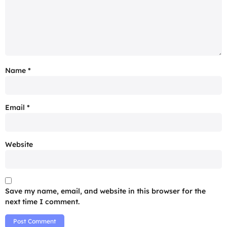
Name
*
Email
*
Website
Save my name, email, and website in this browser for the
next time I comment.