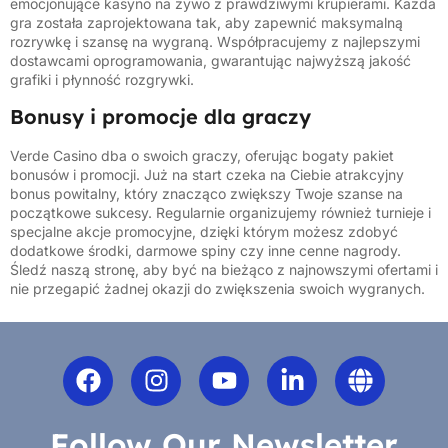
emocjonujące kasyno na żywo z prawdziwymi krupierami. Każda
gra została zaprojektowana tak, aby zapewnić maksymalną
rozrywkę i szansę na wygraną. Współpracujemy z najlepszymi
dostawcami oprogramowania, gwarantując najwyższą jakość
grafiki i płynność rozgrywki.
Bonusy i promocje dla graczy
Verde Casino dba o swoich graczy, oferując bogaty pakiet
bonusów i promocji. Już na start czeka na Ciebie atrakcyjny
bonus powitalny, który znacząco zwiększy Twoje szanse na
początkowe sukcesy. Regularnie organizujemy również turnieje i
specjalne akcje promocyjne, dzięki którym możesz zdobyć
dodatkowe środki, darmowe spiny czy inne cenne nagrody.
Śledź naszą stronę, aby być na bieżąco z najnowszymi ofertami i
nie przegapić żadnej okazji do zwiększenia swoich wygranych.
Follow Our Newsletter