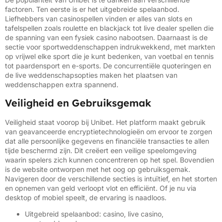
factoren. Ten eerste is er het uitgebreide spelaanbod.
Liefhebbers van casinospellen vinden er alles van slots en
tafelspellen zoals roulette en blackjack tot live dealer spellen die
de spanning van een fysiek casino nabootsen. Daarnaast is de
sectie voor sportweddenschappen indrukwekkend, met markten
op vrijwel elke sport die je kunt bedenken, van voetbal en tennis
tot paardensport en e-sports. De concurrentiële quoteringen en
de live weddenschapsopties maken het plaatsen van
weddenschappen extra spannend.
Veiligheid en Gebruiksgemak
Veiligheid staat voorop bij Unibet. Het platform maakt gebruik
van geavanceerde encryptietechnologieën om ervoor te zorgen
dat alle persoonlijke gegevens en financiële transacties te allen
tijde beschermd zijn. Dit creëert een veilige speelomgeving
waarin spelers zich kunnen concentreren op het spel. Bovendien
is de website ontworpen met het oog op gebruiksgemak.
Navigeren door de verschillende secties is intuïtief, en het storten
en opnemen van geld verloopt vlot en efficiënt. Of je nu via
desktop of mobiel speelt, de ervaring is naadloos.
Uitgebreid spelaanbod: casino, live casino,