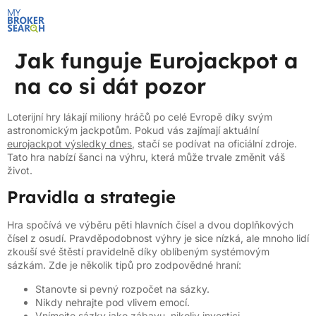
Jak funguje Eurojackpot a
na co si dát pozor
Loterijní hry lákají miliony hráčů po celé Evropě díky svým
astronomickým jackpotům. Pokud vás zajímají aktuální
eurojackpot výsledky dnes
, stačí se podívat na oficiální zdroje.
Tato hra nabízí šanci na výhru, která může trvale změnit váš
život.
Pravidla a strategie
Hra spočívá ve výběru pěti hlavních čísel a dvou doplňkových
čísel z osudí. Pravděpodobnost výhry je sice nízká, ale mnoho lidí
zkouší své štěstí pravidelně díky oblíbeným systémovým
sázkám. Zde je několik tipů pro zodpovědné hraní:
Stanovte si pevný rozpočet na sázky.
Nikdy nehrajte pod vlivem emocí.
Vnímejte sázky jako zábavu, nikoliv investici.