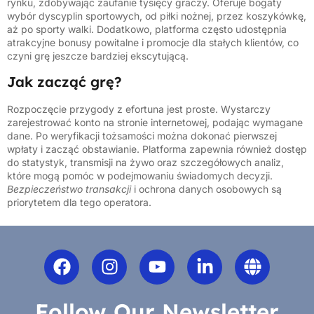
rynku, zdobywając zaufanie tysięcy graczy. Oferuje bogaty
wybór dyscyplin sportowych, od piłki nożnej, przez koszykówkę,
aż po sporty walki. Dodatkowo, platforma często udostępnia
atrakcyjne bonusy powitalne i promocje dla stałych klientów, co
czyni grę jeszcze bardziej ekscytującą.
Jak zacząć grę?
Rozpoczęcie przygody z efortuna jest proste. Wystarczy
zarejestrować konto na stronie internetowej, podając wymagane
dane. Po weryfikacji tożsamości można dokonać pierwszej
wpłaty i zacząć obstawianie. Platforma zapewnia również dostęp
do statystyk, transmisji na żywo oraz szczegółowych analiz,
które mogą pomóc w podejmowaniu świadomych decyzji.
Bezpieczeństwo transakcji
i ochrona danych osobowych są
priorytetem dla tego operatora.
Follow Our Newsletter