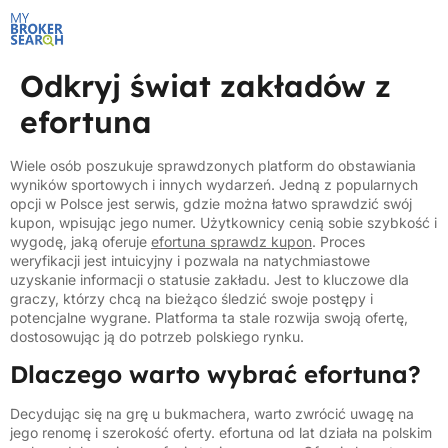
Odkryj świat zakładów z
efortuna
Wiele osób poszukuje sprawdzonych platform do obstawiania
wyników sportowych i innych wydarzeń. Jedną z popularnych
opcji w Polsce jest serwis, gdzie można łatwo sprawdzić swój
kupon, wpisując jego numer. Użytkownicy cenią sobie szybkość i
wygodę, jaką oferuje
efortuna sprawdz kupon
. Proces
weryfikacji jest intuicyjny i pozwala na natychmiastowe
uzyskanie informacji o statusie zakładu. Jest to kluczowe dla
graczy, którzy chcą na bieżąco śledzić swoje postępy i
potencjalne wygrane. Platforma ta stale rozwija swoją ofertę,
dostosowując ją do potrzeb polskiego rynku.
Dlaczego warto wybrać efortuna?
Decydując się na grę u bukmachera, warto zwrócić uwagę na
jego renomę i szerokość oferty. efortuna od lat działa na polskim