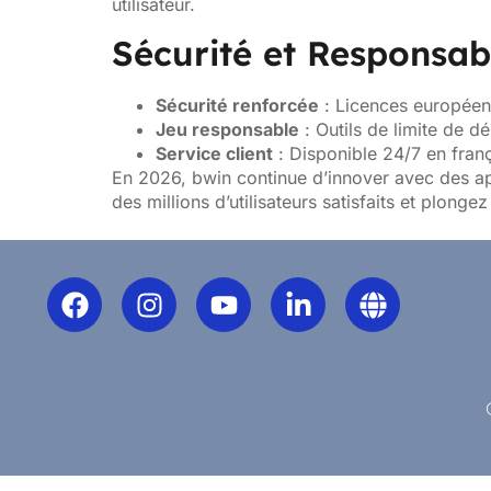
utilisateur.
Sécurité et Responsabi
Sécurité renforcée
: Licences européenn
Jeu responsable
: Outils de limite de d
Service client
: Disponible 24/7 en franç
En 2026, bwin continue d’innover avec des ap
des millions d’utilisateurs satisfaits et plonge