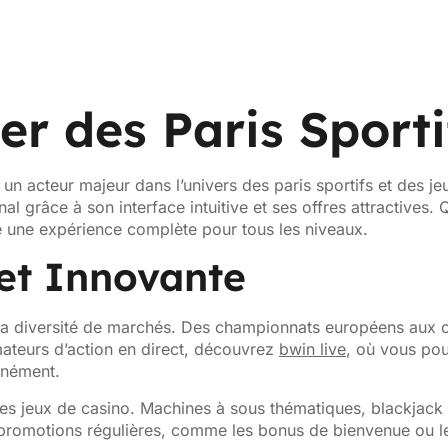
er des Paris Sporti
 acteur majeur dans l’univers des paris sportifs et des jeu
nal grâce à son interface intuitive et ses offres attractives
 une expérience complète pour tous les niveaux.
 et Innovante
sa diversité de marchés. Des championnats européens aux c
mateurs d’action en direct, découvrez
bwin live
, où vous pou
anément.
 les jeux de casino. Machines à sous thématiques, blackjack 
 promotions régulières, comme les bonus de bienvenue ou les