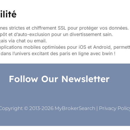
lité
es strictes et chiffrement SSL pour protéger vos données.
épôt et d’auto-exclusion pour un divertissement sain.
ais via chat ou email.
plications mobiles optimisées pour iOS et Android, permett
z dans l’univers excitant des paris en ligne avec bwin !
Follow Our Newsletter
Copyright © 2013-2026 MyBrokerSearch |
Privacy Polic