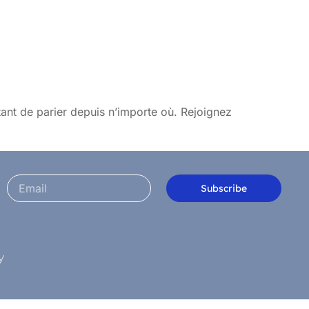
ant de parier depuis n’importe où. Rejoignez
Subscribe
y